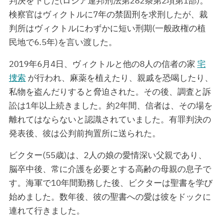
判決を下した(ロシア連邦刑法第282条第2項第1部)。
検察官はヴィクトルに7年の禁固刑を求刑したが、裁
判所はヴィクトルにわずかに短い刑期(一般政権の植
民地で6.5年)を言い渡した。
2019年6月4日、ヴィクトルと他の8人の信者の家
宅
捜索
が行われ、麻薬を植えたり、親戚を恐喝したり、
私物を盗んだりすると脅迫された。その後、調査と訴
訟は1年以上続きました。約2年間、信者は、その場を
離れてはならないと認識されていました。有罪判決の
発表後、彼は公判前拘置所に送られた。
ビクター(55歳)は、2人の娘の愛情深い父親であり、
脳卒中後、常に介護を必要とする高齢の母親の息子で
す。海軍で10年間勤務した後、ビクターは聖書を学び
始めました。数年後、彼の聖書への愛は彼をドックに
連れて行きました。