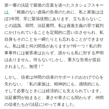
第一審の法廷で最後の言葉を述べたスタシェフスキー
は
、「根拠のない虚偽の告発のために、私と家族はほ
ぼ2年間、常に緊張状態にあります。立ち去らないこ
との認識、尋問、法廷審問。私は過激主義の罪で裁判
にかけられていることを定期的に思い出させられ、私
自身もそのことを一瞬たりとも忘れることができませ
ん。私は彼と何の関係がありますか?何一つ！私の刑
事事件には被害者はおらず、誰からも私に対する声明
はありません。何もない!しかし、重大な告発が提起
されました。無理！"
しかし、信者は仲間の信者のサポートのおかげで心を
失わない。「私の家族は、精神的にも、感情的にも、
そして必要なときには経済的にも支えられています。
法廷審問が始まると、暑さや寒さにも関わらず、仲間
の信者たちが(法廷に)やって来ました。