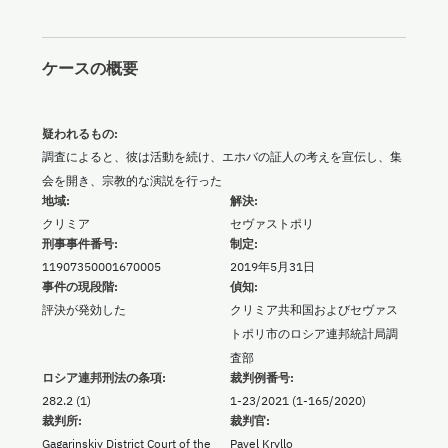
ケースの概要
疑われるもの:
調査によると、彼は活動を続け、エホバの証人の考えを宣伝し、集
会を開き、宗教的な演説を行った
地域:
解決:
クリミア
セヴァストポリ
刑事事件番号:
制定:
11907350001670005
2019年5月31日
事件の現段階:
偵知:
評決が発効した
クリミア共和国およびセヴァス
トポリ市のロシア連邦統計局調
査部
ロシア連邦刑法の条項:
裁判例番号:
282.2 (1)
1-23/2021 (1-165/2020)
裁判所:
裁判官:
Gagarinskiy District Court of the
Pavel Kryllo