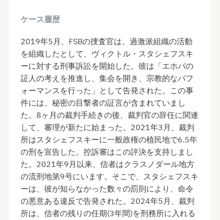
ケース履歴
2019年5月、FSBの捜査官は、過激派組織の活動
を組織したとして、ヴィクトル・スタシェフスキ
ーに対する刑事訴訟を開始した。彼は「エホバの
証人の考えを推進し、集会を開き、宗教的なパフ
ォーマンスを行った」として告発された。この事
件には、秘密の目撃者の証言が含まれていまし
た。8ヶ月の裁判手続きの後、裁判官の辞任に関連
して、審理が新たに始まった。2021年3月、裁判
所はスタシェフスキーに一般政権の植民地で6.5年
の刑を宣告した。控訴審はこの評決を支持しまし
た。2021年9月以来、信者はクラスノダール地方
の流刑地第9号にいます。そこで、スタシェフスキ
ーは、彼が知らなかった数々の罰則により、命令
の悪意ある違反で告発された。2024年5月、裁判
所は、信者の残りの任期(3年間)を刑務所に入れる