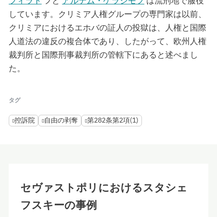
フィラト
フと
アルテム・ゲラシモフ
は流刑地で服役
しています。クリミア人権グループの専門家は以前、
クリミアにおけるエホバの証人の投獄は、人権と国際
人道法の違反の複合体であり、したがって、欧州人権
裁判所と国際刑事裁判所の管轄下にあると述べまし
た。
タグ
控訴院
自由の剥奪
第282条第2項(1)
セヴァストポリにおけるスタシェ
フスキーの事例