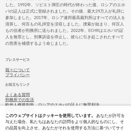
した。1992年、ソビエト弾圧の時代が終わった後、ロシアのエホ
バの証人は正式に登録されました。その後、最大29万人が礼拝に
参加しました。2017年、ロシア連邦最高裁判所はすべての法人を
清算し、何百もの礼拝堂を没収しました。捜索が始まり、何百人
もの信者が刑務所に送られました。2022年、ECHRはエホバの証
人を無罪とし、刑事訴追を停止し、彼らに引き起こされたすべて
の危害を補償するよう命じました。
プレスサービス
我々について
プライバシー
お役立ちリンク
よくある質問
刑務所での生活
欧州人権裁判所、ロシアのエホバの証人に無罪判決
作戦北方75周年
このウェブサイトはクッキーを使用しています。
あなたが許可を
与えた場合、私たちはあなたの訪問をより個人的なものにし、そ
の品質を向上させ、あなたがそれを使用する方法に基づいてサイ