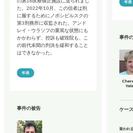
の第16医療矯正施設に送られまし
年表
た。2022年10月、この信者は刑
に服するためにノボシビルスクの
第3刑務所に収監された。アンド
レイ・ウラソフの重篤な状態にも
事件
かかわらず、控訴も破毀院も、こ
の前代未聞の判決を緩和すること
はできなかった。
年表
Cher
Yel
事件の被告
ケー
疑われる