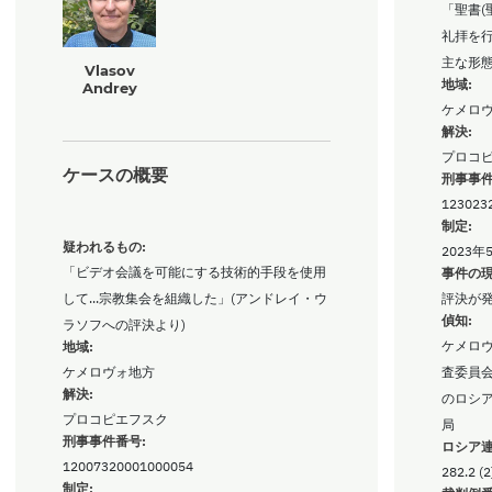
「聖書(
礼拝を
主な形
Vlasov
地域:
Andrey
ケメロ
解決:
プロコ
ケースの概要
刑事事件
123023
制定:
疑われるもの:
2023年
「ビデオ会議を可能にする技術的手段を使用
事件の現
して...宗教集会を組織した」(アンドレイ・ウ
評決が
偵知:
ラソフへの評決より)
ケメロ
地域:
ケメロヴォ地方
査委員
解決:
のロシ
プロコピエフスク
局
刑事事件番号:
ロシア連
12007320001000054
282.2 (2
制定: