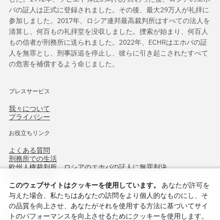
バの証人は正式に登録されました。その後、最大29万人が礼拝に
参加しました。2017年、ロシア連邦最高裁判所はすべての法人を
清算し、何百もの礼拝堂を没収しました。捜索が始まり、何百人
もの信者が刑務所に送られました。2022年、ECHRはエホバの証
人を無罪とし、刑事訴追を停止し、彼らに引き起こされたすべて
の危害を補償するよう命じました。
プレスサービス
我々について
プライバシー
お役立ちリンク
よくある質問
刑務所での生活
欧州人権裁判所、ロシアのエホバの証人に無罪判決
作戦北方75周年
このウェブサイトはクッキーを使用しています。
あなたが許可を
与えた場合、私たちはあなたの訪問をより個人的なものにし、そ
の品質を向上させ、あなたがそれを使用する方法に基づいてサイ
トのパフォーマンスを向上させるためにクッキーを使用します。