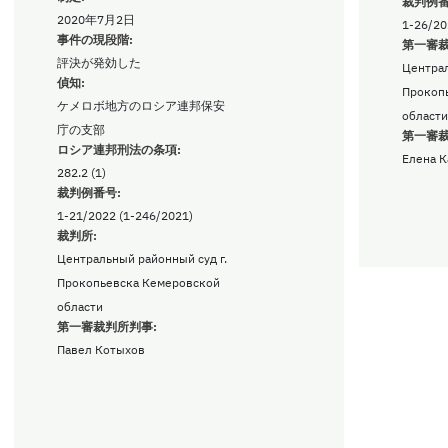
裁判例番
2020年7月2日
1-26/20
事件の現段階:
第一審裁
評決が発効した
Централ
偵知:
Прокоп
ケメロボ地方のロシア連邦保安
области
庁の支部
第一審裁
ロシア連邦刑法の条項:
Елена К
282.2 (1)
裁判例番号:
1-21/2022 (1-246/2021)
裁判所:
Центральный районный суд г.
Прокопьевска Кемеровской
области
第一審裁判所判事:
Павел Котыхов