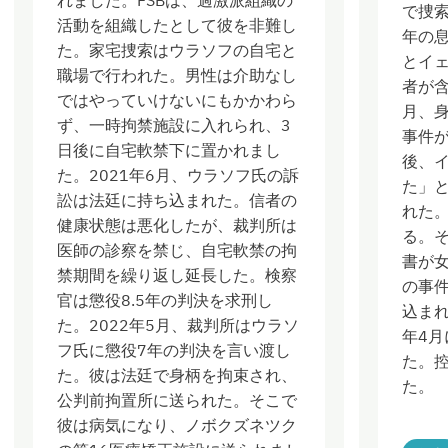
れました。FSBは、過激派組織の
で捜
活動を組織したとして彼を非難し
年の
た。家宅捜索はウラソフの自宅と
とイ
職場で行われた。男性は介助なし
者が含
ではやっていけないにもかかわら
月、
ず、一時拘禁施設に入れられ、3
事件
日後に自宅軟禁下に置かれまし
後、
た。2021年6月、ウラソフ氏の訴
た」
訟は法廷に持ち込まれた。信者の
れた。
健康状態は悪化したが、裁判所は
る。
医師の診察を禁じ、自宅軟禁の拘
書が
禁期間を繰り返し延長した。検察
の事件
官は懲役8.5年の判決を求刑し
込まれ
た。2022年5月、裁判所はウラソ
年4月
フ氏に懲役7年の判決を言い渡し
た。
た。彼は法廷で身柄を拘束され、
た。
公判前拘置所に送られた。そこで
彼は病気になり、ノボクズネツク