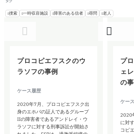
タグ
捜索
一時収容施設
障害のある信者
尋問
老人
プロコピエフスクのウ
プロ
ラソフの事例
ェレ
の事
ケース履歴
ケー
2020年7月、プロコピエフスク出
身のエホバの証人であるグループ
202
IIの障害者であるアンドレイ・ウ
に対
ラソフに対する刑事訴訟が開始さ
コピ