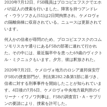
2020年7月12日、FSB職員はプロコピエフスクでエホ
バの証人の捜索を行いました。障害を持つアンドレ
イ・ウラソフさん(51)は2日間拘禁され、ケメロヴォ
の隔離病棟に収容されている。ニュースは更新されて
います。
何人かの信者が尋問のため、プロコピエフスクのコム
ソモリスカヤ通りにあるFSBの部署に連れて行かれ
た。その中には、最近脳卒中を患った69歳のヴィクト
ル・ミクニュクもいます。夕方、彼は釈放された。
2020年7月2日、ケメロヴォ地方のロシア連邦保安庁
(FSB)の捜査部門が、刑法第282.2条第1部に基づき、
信者に対する刑事事件を開始したことが知られていま
す。4日後の7月6日、ケメロヴォ中央地方裁判所のイ
リーナ・イワノワ判事は、FSBの調査官I・A・サブリ
ンの要請により、捜索を許可した。