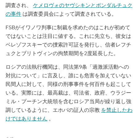
調査され、
ケメロヴォのヤヴシキンとボンダルチュク
の事件
は調査委員会によって調査されている。
FSBがイワノワ判事に制裁を求めたのはこれが初めて
ではないことは注目に値する。これに先立ち、彼女は
ベレゾフスキーでの捜索許可証を発行し、信者レフチ
ュクとブリトヴィンの拘禁期間を2度延長した。
ロシアの法執行機関は、同法第9条「過激派活動への
対抗について」に言及し、誰にも危害を加えていない
民間人に対して、同様の刑事事件を何百件も起こして
いる。実際には、最高裁は、司法省、政府、ウラジー
ミル・プーチン大統領を含むロシア当局が繰り返し強
調しているように、エホバの証人の宗教
を禁止したわ
けではありません
。