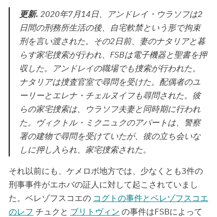
更新.
2020年7月14日、アンドレイ・ウラソフは2
日間の刑務所生活の後、自宅軟禁という形で拘束
刑を言い渡された。その2日前、妻のナタリアと暮
らす家宅捜索が行われ、FSBは電子機器と聖書を押
収した。アンドレイの職場でも捜索が行われた。
ナタリアは捜査官室で尋問を受けた。配偶者のユ
ーリーとエレナ・チェルヌイフも尋問された。彼
らの家宅捜索は、ウラソフ夫妻と同時期に行われ
た。ヴィクトル・ミクニュクのアパートは、警察
署の建物で尋問を受けていたが、彼の立ち会いな
しに押し入られ、家宅捜索された。
それ以前にも、ケメロボ地方では、少なくとも3件の
刑事事件がエホバの証人に対して起こされていまし
た。ベレゾフスコエの
コグトの事件とベレゾフスコエ
のレフ
チュクと
ブリトヴィン
の事件はFSBによって