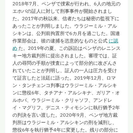
2018年7月、ペンザで捜索が行われ、6人の地元の
エホバの証人に対して刑事事件が開始されまし
た。2017年の秋以来、信者たちは秘密の監視下に
あったことが判明しました。ウラジーミル・アル
シキンは、公判前拘置所で6カ月を過ごした。国連
作業部会は、彼の逮捕を恣意的なものと公式
に認
め
た。2019年の夏、この訴訟はペンザのレニンス
キー地方裁判所に提出されました。審理では、証
人の尋問の手順が捜査によって部分的に改ざんさ
れていたことが判明し、証人の一人は圧力を受け
て証言したと法廷に語った。2019年12月、ロマ
ン・タンチェンコ判事はウラジーミル・アルシキ
ンに懲役6年、タチアナ・アルシキナ、ガリア・オ
ルホバ、ウラジーミル・クリャソフ、アンドレ
イ・マグリフ、デニス・ティモシンに執行猶予2年
の判決を言い渡した。2020年9月、ペンザ地方裁
判所はウラジーミル・アルシキンの刑を減刑し、
懲役6年を執行猶予4年に変更した。残りの部分に