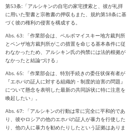
第53条:「アルシキンの自宅の家宅捜索と、彼が礼拝
に用いた聖書と宗教書の押収もまた、規約第18条に基
づく彼の権利の侵害を構成する。
Abs. 63: 「作業部会は、ペルボマイスキー地方裁判所
とペンザ地方裁判所がこの措置を命じる基本条件に従
わなかったため、アルシキン氏の拘禁には法的根拠が
なかったと結論づける」
Abs. 65: 「作業部会は、特別手続きの委任状保有者が
『エホバの証人に対する組織的・制度的迫害の問題』
について懸念を表明した最新の共同訴状に特に注意を
喚起したい」。
Abs. 67: 「アルシキンの行動は常に完全に平和的であ
り、彼やロシアの他のエホバの証人が暴力を行使した
り、他の人に暴力を勧めたりしたという証拠はありま