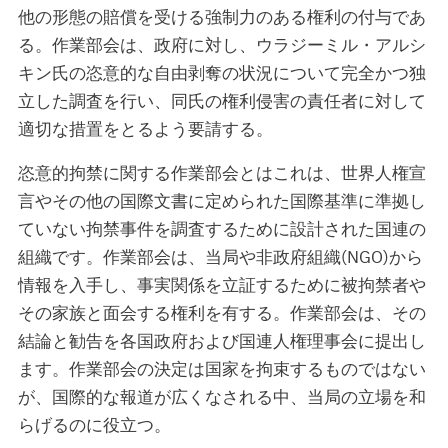
他の形態の賠償を受ける強制力のある権利の付与であ
る。作業部会は、政府に対し、ウラジーミル・アルシ
キン氏の恣意的な自由剥奪の状況について完全かつ独
立した調査を行い、同氏の権利侵害の責任者に対して
適切な措置をとるよう要請する。
恣意的拘禁に関する作業部会とはこれは、世界人権宣
言やその他の国際文書に定められた国際基準に準拠し
ていない拘禁事件を調査するために設計された国連の
組織です。作業部会は、当局や非政府組織(NGO)から
情報を入手し、事実関係を立証するために被拘禁者や
その家族と面会する権利を有する。作業部会は、その
結論と勧告を各国政府および国連人権理事会に提出し
ます。作業部会の決定は国家を拘束するものではない
が、国際的な報道が広くなされる中、当局の立場を和
らげるのに役立つ。