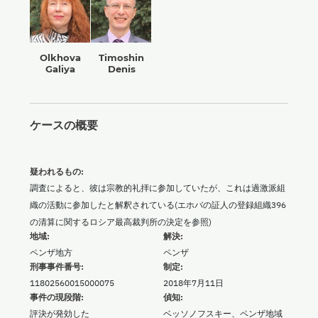
Olkhova
Timoshin
Galiya
Denis
ケースの概要
疑われるもの:
調査によると、彼は宗教的礼拝に参加していたが、これは過激派組
織の活動に参加したと解釈されている(エホバの証人の登録組織396
の清算に関するロシア最高裁判所の決定を参照)
地域:
解決:
ペンザ地方
ペンザ
刑事事件番号:
制定:
11802560015000075
2018年7月11日
事件の現段階:
偵知:
評決が発効した
ベッソノフスキー、ペンザ地域