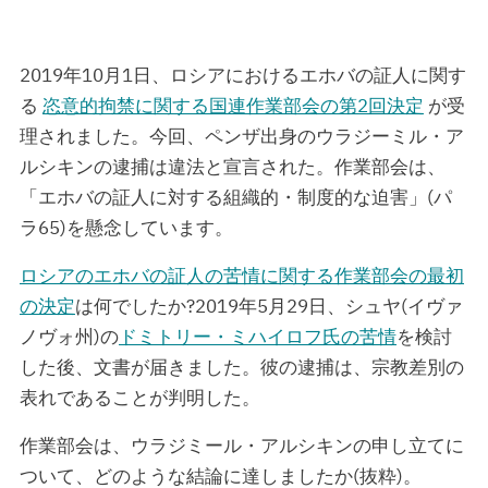
2019年10月1日、ロシアにおけるエホバの証人に関す
る
恣意的拘禁に関する国連作業部会の第2回決定
が受
理されました。今回、ペンザ出身のウラジーミル・ア
ルシキンの逮捕は違法と宣言された。作業部会は、
「エホバの証人に対する組織的・制度的な迫害」(パ
ラ65)を懸念しています。
ロシアのエホバの証人の苦情に関する作業部会の最初
の決定
は何でしたか?2019年5月29日、シュヤ(イヴァ
ノヴォ州)の
ドミトリー・ミハイロフ氏の苦情
を検討
した後、文書が届きました。彼の逮捕は、宗教差別の
表れであることが判明した。
作業部会は、ウラジミール・アルシキンの申し立てに
ついて、どのような結論に達しましたか(抜粋)。