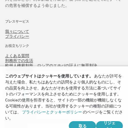
の危害を補償するよう命じました。
プレスサービス
我々について
プライバシー
お役立ちリンク
よくある質問
刑務所での生活
欧州人権裁判所、ロシアのエホバの証人に無罪判決
作戦北方75周年
このウェブサイトはクッキーを使用しています。
あなたが許可を
与えた場合、私たちはあなたの訪問をより個人的なものにし、そ
の品質を向上させ、あなたがそれを使用する方法に基づいてサイ
トのパフォーマンスを向上させるためにクッキーを使用します。
Cookieの使用を拒否すると、サイトの一部の機能が機能しなくな
る可能性があります。当社が使用するクッキーの種類の詳細につ
いては、
プライバシーとクッキーポリシー
のページをご覧くださ
Copyright © 2026
い。
Watch Tower Bible and Tract Society of Korea.
リジェ
取る
全著作権所有.