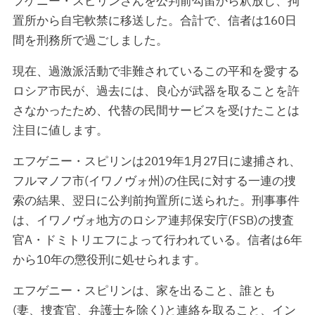
フゲニー・スピリンさんを公判前勾留から釈放し、拘
置所から自宅軟禁に移送した。合計で、信者は160日
間を刑務所で過ごしました。
現在、過激派活動で非難されているこの平和を愛する
ロシア市民が、過去には、良心が武器を取ることを許
さなかったため、代替の民間サービスを受けたことは
注目に値します。
エフゲニー・スピリンは2019年1月27日に逮捕され、
フルマノフ市(イワノヴォ州)の住民に対する一連の捜
索の結果、翌日に公判前拘置所に送られた。刑事事件
は、イワノヴォ地方のロシア連邦保安庁(FSB)の捜査
官A・ドミトリエフによって行われている。信者は6年
から10年の懲役刑に処せられます。
エフゲニー・スピリンは、家を出ること、誰とも
(妻、捜査官、弁護士を除く)と連絡を取ること、イン