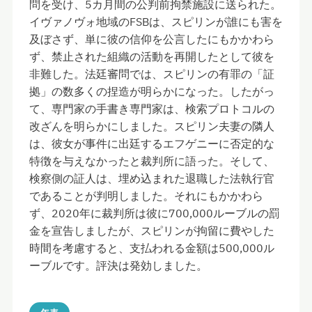
問を受け、5カ月間の公判前拘禁施設に送られた。
イヴァノヴォ地域のFSBは、スピリンが誰にも害を
及ぼさず、単に彼の信仰を公言したにもかかわら
ず、禁止された組織の活動を再開したとして彼を
非難した。法廷審問では、スピリンの有罪の「証
拠」の数多くの捏造が明らかになった。したがっ
て、専門家の手書き専門家は、検索プロトコルの
改ざんを明らかにしました。スピリン夫妻の隣人
は、彼女が事件に出廷するエフゲニーに否定的な
特徴を与えなかったと裁判所に語った。そして、
検察側の証人は、埋め込まれた退職した法執行官
であることが判明しました。それにもかかわら
ず、2020年に裁判所は彼に700,000ルーブルの罰
金を宣告しましたが、スピリンが拘留に費やした
時間を考慮すると、支払われる金額は500,000ル
ーブルです。評決は発効しました。