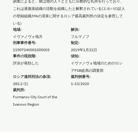
調査によると、彼は他の人々とともに宗教的な礼拝を行っており、
これは過激派組織の活動を組織したと解釈されている(エホバの証人
の登録組織396の清算に関するロシア最高裁判所の決定を参照して
いる)
地域:
解決:
イヴァノヴォ地方
フルマノフ
刑事事件番号:
制定:
11907240001000003
2019年1月21日
事件の現段階:
偵知:
評決が発効した
イヴァノヴォ地域のためのロシ
アFSB総局の調査部
ロシア連邦刑法の条項:
裁判例番号:
282.2 (1)
1-13/2020
裁判所:
Furmanov City Court of the
Ivanovo Region