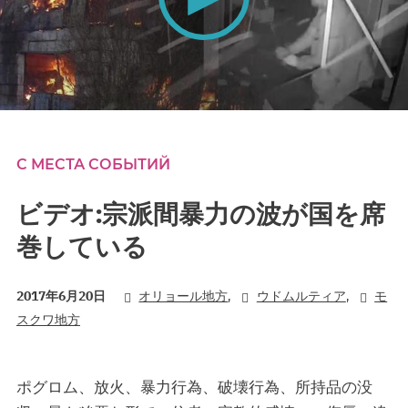
0
seconds
of
0
С МЕСТА СОБЫТИЙ
seconds
ビデオ:宗派間暴力の波が国を席
巻している
,
,
2017年6月20日
オリョール地方
ウドムルティア
モ
スクワ地方
ポグロム、放火、暴力行為、破壊行為、所持品の没