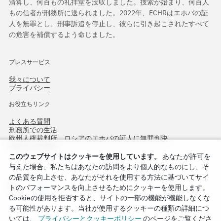
清算し、何百もの礼拝堂を没収しました。捜索が始まり、何百人
もの信者が刑務所に送られました。2022年、ECHRはエホバの証
人を無罪とし、刑事訴追を停止し、彼らに引き起こされたすべて
の危害を補償するよう命じました。
プレスサービス
我々について
プライバシー
お役立ちリンク
よくある質問
刑務所での生活
欧州人権裁判所、ロシアのエホバの証人に無罪判決
作戦北方75周年
このウェブサイトはクッキーを使用しています。
あなたが許可を
与えた場合、私たちはあなたの訪問をより個人的なものにし、そ
の品質を向上させ、あなたがそれを使用する方法に基づいてサイ
トのパフォーマンスを向上させるためにクッキーを使用します。
Cookieの使用を拒否すると、サイトの一部の機能が機能しなくな
る可能性があります。当社が使用するクッキーの種類の詳細につ
いては、
プライバシーとクッキーポリシー
のページをご覧くださ