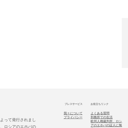
プレスサービス
お役立ちリンク
我々について
よくある質問
プライバシー
刑務所での生活
によって発行されまし
欧州人権裁判所、ロシ
アのエホバの証人に無
後、ロシアのエホバの