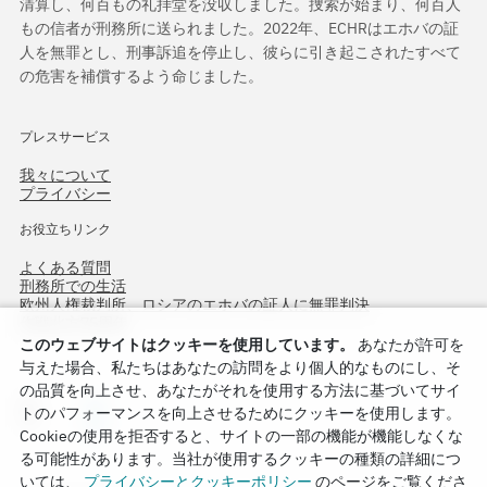
清算し、何百もの礼拝堂を没収しました。捜索が始まり、何百人
もの信者が刑務所に送られました。2022年、ECHRはエホバの証
人を無罪とし、刑事訴追を停止し、彼らに引き起こされたすべて
の危害を補償するよう命じました。
プレスサービス
我々について
プライバシー
お役立ちリンク
よくある質問
刑務所での生活
欧州人権裁判所、ロシアのエホバの証人に無罪判決
作戦北方75周年
このウェブサイトはクッキーを使用しています。
あなたが許可を
与えた場合、私たちはあなたの訪問をより個人的なものにし、そ
の品質を向上させ、あなたがそれを使用する方法に基づいてサイ
トのパフォーマンスを向上させるためにクッキーを使用します。
Cookieの使用を拒否すると、サイトの一部の機能が機能しなくな
る可能性があります。当社が使用するクッキーの種類の詳細につ
いては、
プライバシーとクッキーポリシー
のページをご覧くださ