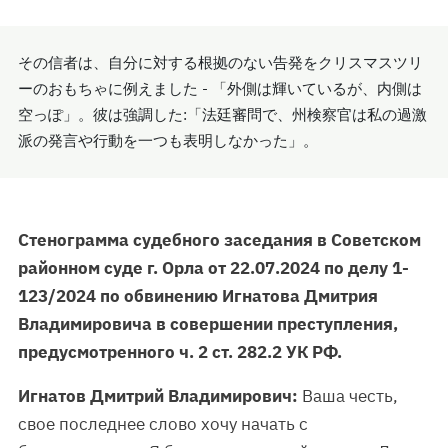
その信者は、自分に対する根拠のない告発をクリスマスツリ
ーのおもちゃに例えました - 「外側は輝いているが、内側は
空っぽ」。彼は強調した:「法廷審問で、州検察官は私の過激
派の発言や行動を一つも表明しなかった」。
Стенограмма судебного заседания в Советском
районном суде г. Орла от 22.07.2024 по делу 1-
123/2024 по обвинению Игнатова Дмитрия
Владимировича в совершении преступления,
предусмотренного ч. 2 ст. 282.2 УК РФ.
Игнатов Дмитрий Владимирович:
Ваша честь,
свое последнее слово хочу начать с