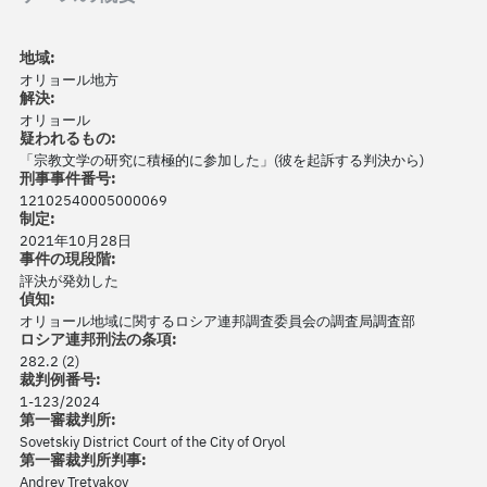
地域:
オリョール地方
解決:
オリョール
疑われるもの:
「宗教文学の研究に積極的に参加した」(彼を起訴する判決から)
刑事事件番号:
12102540005000069
制定:
2021年10月28日
事件の現段階:
評決が発効した
偵知:
オリョール地域に関するロシア連邦調査委員会の調査局調査部
ロシア連邦刑法の条項:
282.2 (2)
裁判例番号:
1-123/2024
第一審裁判所:
Sovetskiy District Court of the City of Oryol
第一審裁判所判事:
Andrey Tretyakov