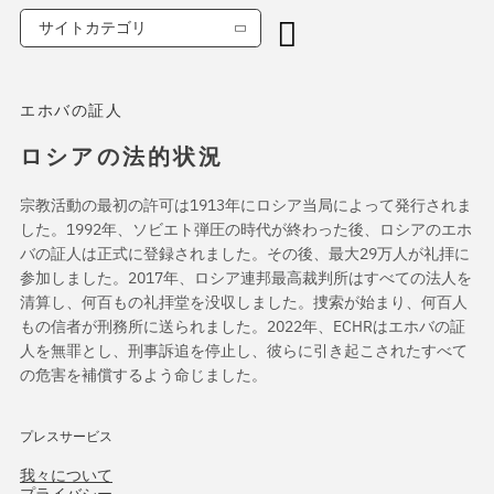
サイトカテゴリ
エホバの証人
ロシアの法的状況
宗教活動の最初の許可は1913年にロシア当局によって発行されま
した。1992年、ソビエト弾圧の時代が終わった後、ロシアのエホ
バの証人は正式に登録されました。その後、最大29万人が礼拝に
参加しました。2017年、ロシア連邦最高裁判所はすべての法人を
清算し、何百もの礼拝堂を没収しました。捜索が始まり、何百人
もの信者が刑務所に送られました。2022年、ECHRはエホバの証
人を無罪とし、刑事訴追を停止し、彼らに引き起こされたすべて
の危害を補償するよう命じました。
プレスサービス
我々について