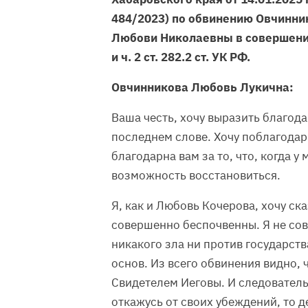
484/2023) по обвинению Овчинн
Любови Николаевны в совершении
и ч. 2 ст. 282.2 ст. УК РФ.
Овчинникова Любовь Лукична:
Ваша честь, хочу выразить благод
последнем слове. Хочу поблагодари
благодарна вам за то, что, когда у
возможность восстановиться.
Я, как и Любовь Кочерова, хочу ск
совершенно беспочвенны. Я не со
никакого зла ни против государства
основ. Из всего обвинения видно, 
Свидетелем Иеговы. И следователь
откажусь от своих убеждений, то д