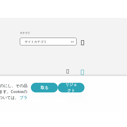
カテゴリ
サイトカテゴリ
リジェ
のにし、その品
取る
クト
。Cookieの
Copyright © 2026
Watch Tower Bible and Tract Society of Korea.
ついては、
プラ
全著作権所有.