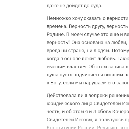
даже не дойдет до суда.
Немножко хочу сказать о верности.
времена. Верность другу, верность
Родине. В моем случае это еще и в
верность? Она основана на любви, 
вреда ни стране, ни людям. Потом
когда в основе лежит любовь. Так
высшим властям. Об этом записано
душа пусть подчиняется высшим вл
к Богу, если мы нарушаем его зако
Действовала ли я вопреки решению
юридического лица Свидетелей Иег
честь, и об этом я и Любовь Кочер
Свидетелей Иеговы, я пользуюсь пр
Конституции России. Религию, кото