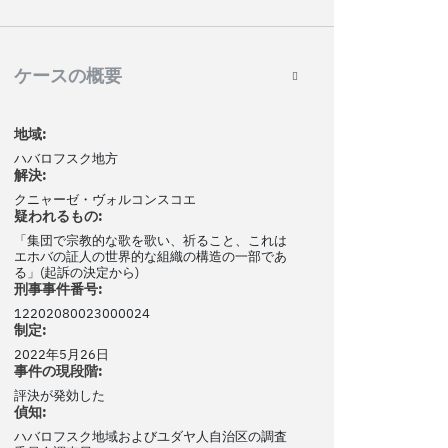
ケースの概要
地域:
ハバロフスク地方
解決:
クニャーゼ・ヴォルコンスコエ
疑われるもの:
「集団で宗教的な歌を歌い、祈ること、これは
エホバの証人の世界的な組織の構造の一部であ
る」(起訴の決定から)
刑事事件番号:
12202080023000024
制定:
2022年5月26日
事件の現段階:
評決が発効した
偵知:
ハバロフスク地域およびユダヤ人自治区の調査