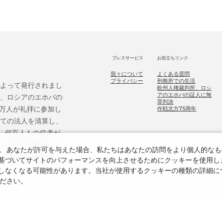
プレスサービス
お役立ちリンク
我々について
よくある質問
プライバシー
刑務所での生活
によって発行されまし
欧州人権裁判所、ロシ
アのエホバの証人に無
後、ロシアのエホバの
罪判決
9万人が礼拝に参加し
作戦北方75周年
べての法人を清算し、
、何百人もの信者が
ホバの証人を無罪とし、
。
あなたが許可を与えた場合、私たちはあなたの訪問をより個人的なも
ての危害を補償する
づいてサイトのパフォーマンスを向上させるためにクッキーを使用します
しなくなる可能性があります。当社が使用するクッキーの種類の詳細に
ださい。