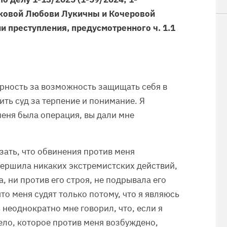
иковой Любови Лукичны и Кочеровой
 преступления, предусмотренного ч. 1.1
арность за возможность защищать себя в
ть суд за терпение и понимание. Я
 меня была операция, вы дали мне
азать, что обвинения против меня
вершила никаких экстремистских действий,
, ни против его строя, не подрывала его
что меня судят только потому, что я являюсь
 неоднократно мне говорил, что, если я
ело, которое против меня возбуждено,