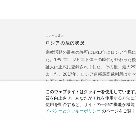
エホバの証人
ロシアの法的状況
宗教活動の最初の許可は1913年にロシア当局
た。1992年、ソビエト弾圧の時代が終わった
証人は正式に登録されました。その後、最大2
ました。2017年、ロシア連邦最高裁判所はす
何百もの礼拝堂を没収しました。捜索が始まり
刑務所に送られました。2022年、ECHRはエ
このウェブサイトはクッキーを使用しています
刑事訴追を停止し、彼らに引き起こされたすべ
質を向上させ、あなたがそれを使用する方法に基
よう命じました。
使用を拒否すると、サイトの一部の機能が機能
イバシーとクッキーポリシー
のページをご覧く