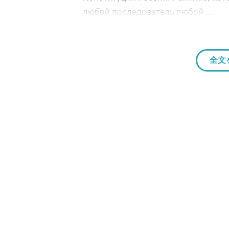
любой последователь любой …
全文