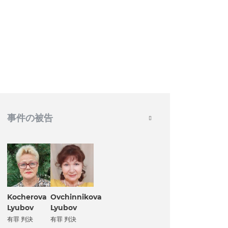
事件の被告
Kocherova
Ovchinnikova
Lyubov
Lyubov
有罪 判決
有罪 判決