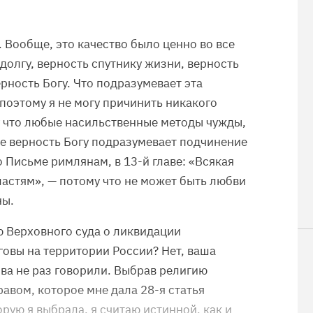
 Вообще, это качество было ценно во все
 долгу, верность спутнику жизни, верность
ерность Богу. Что подразумевает эта
поэтому я не могу причинить никакого
у что любые насильственные методы чужды,
же верность Богу подразумевает подчинение
 Письме римлянам, в 13-й главе: «Всякая
астям», — потому что не может быть любви
ны.
 Верховного суда о ликвидации
овы на территории России? Нет, ваша
ова не раз говорили. Выбрав религию
авом, которое мне дала 28-я статья
рую я выбрала, я считаю истинной, как и