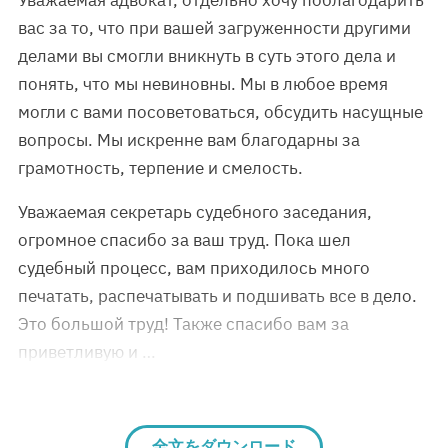
Уважаемая адвокат, отдельно хочу поблагодарить
вас за то, что при вашей загруженности другими
делами вы смогли вникнуть в суть этого дела и
понять, что мы невиновны. Мы в любое время
могли с вами посоветоваться, обсудить насущные
вопросы. Мы искренне вам благодарны за
грамотность, терпение и смелость.
Уважаемая секретарь судебного заседания,
огромное спасибо за ваш труд. Пока шел
судебный процесс, вам приходилось много
печатать, распечатывать и подшивать все в дело.
Это большой труд! Также спасибо вам за
приветливую и …
全文をダウンロード