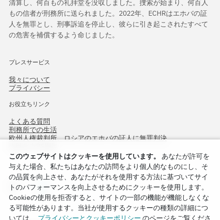
清算し、何百もの礼拝堂を没収しました。捜索が始まり、何百人
もの信者が刑務所に送られました。2022年、ECHRはエホバの証
人を無罪とし、刑事訴追を停止し、彼らに引き起こされたすべて
の危害を補償するよう命じました。
プレスサービス
我々について
プライバシー
お役立ちリンク
よくある質問
刑務所での生活
欧州人権裁判所、ロシアのエホバの証人に無罪判決
作戦北方75周年
このウェブサイトはクッキーを使用しています。
あなたが許可を
与えた場合、私たちはあなたの訪問をより個人的なものにし、そ
の品質を向上させ、あなたがそれを使用する方法に基づいてサイ
トのパフォーマンスを向上させるためにクッキーを使用します。
Cookieの使用を拒否すると、サイトの一部の機能が機能しなくな
る可能性があります。当社が使用するクッキーの種類の詳細につ
いては、
プライバシーとクッキーポリシー
のページをご覧くださ