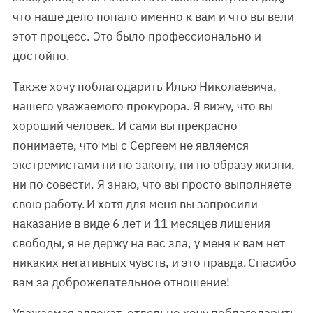
что наше дело попало именно к вам и что вы вели
этот процесс. Это было профессионально и
достойно.
Также хочу поблагодарить Илью Николаевича,
нашего уважаемого прокурора. Я вижу, что вы
хороший человек. И сами вы прекрасно
понимаете, что мы с Сергеем не являемся
экстремистами ни по закону, ни по образу жизни,
ни по совести. Я знаю, что вы просто выполняете
свою работу. И хотя для меня вы запросили
наказание в виде 6 лет и 11 месяцев лишения
свободы, я не держу на вас зла, у меня к вам нет
никаких негативных чувств, и это правда. Спасибо
вам за доброжелательное отношение!