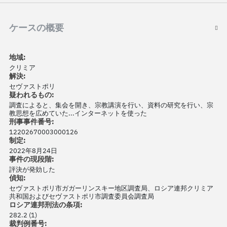
ケースの概要
地域:
クリミア
解決:
セヴァストポリ
疑われるもの:
調査によると、集会を開き、宗教講演を行い、資料の研究を行い、宗
教思想を広めていた...インターネットを使った
刑事事件番号:
12202670003000126
制定:
2022年8月24日
事件の現段階:
評決が発効した
偵知:
セヴァストポリ市ガガーリンスキー地区調査局、ロシア連邦クリミア
共和国およびセヴァストポリ市調査委員会調査局
ロシア連邦刑法の条項:
282.2 (1)
裁判例番号: