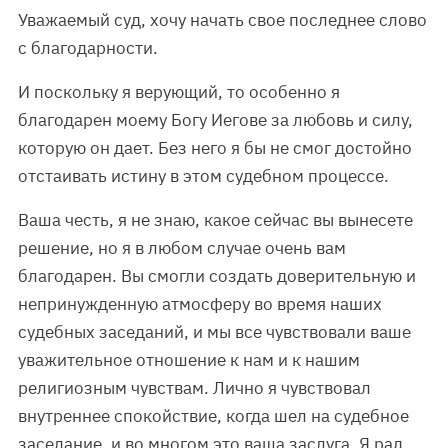
Уважаемый суд, хочу начать свое последнее слово
с благодарности.
И поскольку я верующий, то особенно я
благодарен моему Богу Иегове за любовь и силу,
которую он дает. Без него я бы не смог достойно
отстаивать истину в этом судебном процессе.
Ваша честь, я не знаю, какое сейчас вы вынесете
решение, но я в любом случае очень вам
благодарен. Вы смогли создать доверительную и
непринужденную атмосферу во время наших
судебных заседаний, и мы все чувствовали ваше
уважительное отношение к нам и к нашим
религиозным чувствам. Лично я чувствовал
внутреннее спокойствие, когда шел на судебное
заседание, и во многом это ваша заслуга. Я рад,