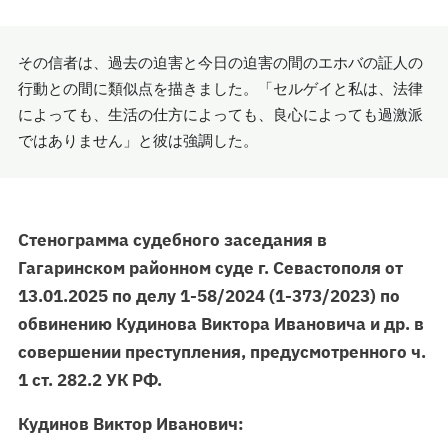
その信者は、過去の迫害と今日の迫害の間のエホバの証人の
行動との間に類似点を描きました。「セルゲイと私は、法律
によっても、生活の仕方によっても、良心によっても過激派
ではありません」と彼は強調した。
Стенограмма судебного заседания в
Гагаринском районном суде г. Севастополя от
13.01.2025 по делу 1-58/2024 (1-373/2023) по
обвинению Кудинова Виктора Ивановича и др. в
совершении преступления, предусмотренного ч.
1 ст. 282.2 УК РФ.
Кудинов Виктор Иванович: