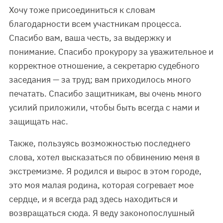
Хочу тоже присоединиться к словам
благодарности всем участникам процесса.
Спасибо вам, ваша честь, за выдержку и
понимание. Спасибо прокурору за уважительное и
корректное отношение, а секретарю судебного
заседания — за труд; вам приходилось много
печатать. Спасибо защитникам, вы очень много
усилий приложили, чтобы быть всегда с нами и
защищать нас.
Также, пользуясь возможностью последнего
слова, хотел высказаться по обвинению меня в
экстремизме. Я родился и вырос в этом городе,
это моя малая родина, которая согревает мое
сердце, и я всегда рад здесь находиться и
возвращаться сюда. Я веду законопослушный