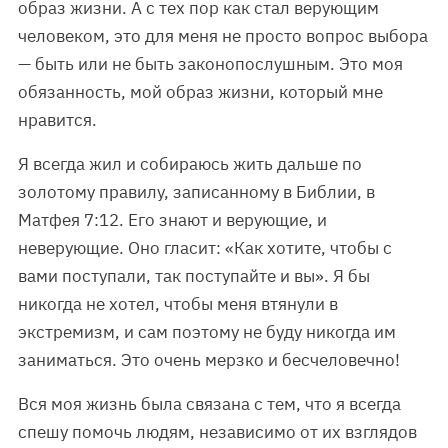
образ жизни. А с тех пор как стал верующим
человеком, это для меня не просто вопрос выбора
— быть или не быть законопослушным. Это моя
обязанность, мой образ жизни, который мне
нравится.
Я всегда жил и собираюсь жить дальше по
золотому правилу, записанному в Библии, в
Матфея 7:12. Его знают и верующие, и
неверующие. Оно гласит: «Как хотите, чтобы с
вами поступали, так поступайте и вы». Я бы
никогда не хотел, чтобы меня втянули в
экстремизм, и сам поэтому не буду никогда им
заниматься. Это очень мерзко и бесчеловечно!
Вся моя жизнь была связана с тем, что я всегда
спешу помочь людям, независимо от их взглядов