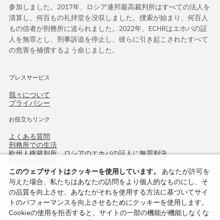
参加しました。2017年、ロシア連邦最高裁判所はすべての法人を
清算し、何百もの礼拝堂を没収しました。捜索が始まり、何百人
もの信者が刑務所に送られました。2022年、ECHRはエホバの証
人を無罪とし、刑事訴追を停止し、彼らに引き起こされたすべて
の危害を補償するよう命じました。
プレスサービス
我々について
プライバシー
お役立ちリンク
よくある質問
刑務所での生活
欧州人権裁判所、ロシアのエホバの証人に無罪判決
作戦北方75周年
このウェブサイトはクッキーを使用しています。
あなたが許可を
与えた場合、私たちはあなたの訪問をより個人的なものにし、そ
の品質を向上させ、あなたがそれを使用する方法に基づいてサイ
トのパフォーマンスを向上させるためにクッキーを使用します。
Cookieの使用を拒否すると、サイトの一部の機能が機能しなくな