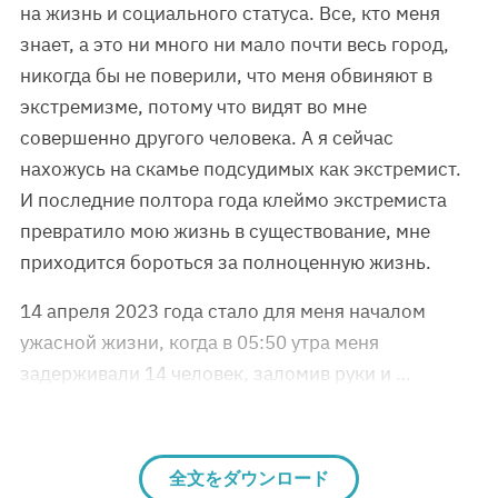
на жизнь и социального статуса. Все, кто меня
знает, а это ни много ни мало почти весь город,
никогда бы не поверили, что меня обвиняют в
экстремизме, потому что видят во мне
совершенно другого человека. А я сейчас
нахожусь на скамье подсудимых как экстремист.
И последние полтора года клеймо экстремиста
превратило мою жизнь в существование, мне
приходится бороться за полноценную жизнь.
14 апреля 2023 года стало для меня началом
ужасной жизни, когда в 05:50 утра меня
задерживали 14 человек, заломив руки и …
全文をダウンロード