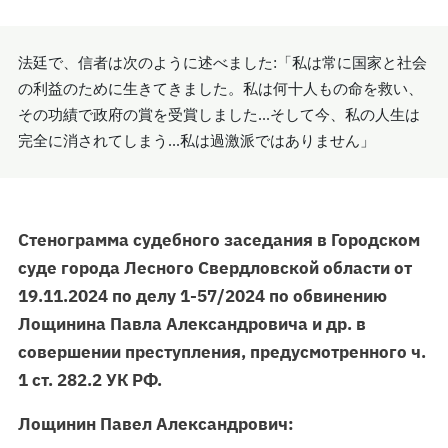
法廷で、信者は次のように述べました:「私は常に国家と社会
の利益のために生きてきました。私は何十人もの命を救い、
その功績で政府の賞を受賞しました...そして今、私の人生は
完全に消されてしまう...私は過激派ではありません」
Стенограмма судебного заседания в Городском
суде города Лесного Свердловской области от
19.11.2024 по делу 1-57/2024 по обвинению
Лощинина Павла Александровича и др. в
совершении преступления, предусмотренного ч.
1 ст. 282.2 УК РФ.
Лощинин Павел Александрович: