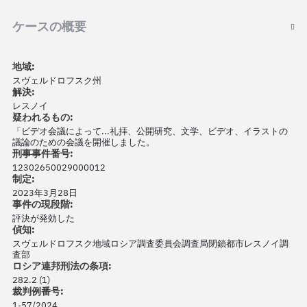
ケースの概要
地域:
スヴェルドロフスク州
解決:
レスノイ
疑われるもの:
「ビデオ会議によって...礼拝、公開研究、文学、ビデオ、イラストの
議論のための会議を開催しました。
刑事事件番号:
12302650029000012
制定:
2023年3月28日
事件の現段階:
評決が発効した
偵知:
スヴェルドロフスク地域ロシア調査委員会調査局閉鎖都市レスノイ調
査部
ロシア連邦刑法の条項:
282.2 (1)
裁判例番号:
1-57/2024