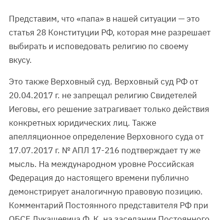
Представим, что «папа» в нашей ситуации — это
статья 28 Конституции РФ, которая мне разрешает
выбирать и исповедовать религию по своему
вкусу.
Это также Верховный суд. Верховный суд РФ от
20.04.2017 г. не запрещал религию Свидетелей
Иеговы, его решение затрагивает только действия
конкретных юридических лиц. Также
апелляционное определение Верховного суда от
17.07.2017 г. № АПЛ 17-216 подтверждает ту же
мысль. На международном уровне Российская
Федерация до настоящего времени публично
демонстрирует аналогичную правовую позицию.
Комментарий Постоянного представителя РФ при
ОБСЕ Лукашевича Ф. К. на заседании Постоянного