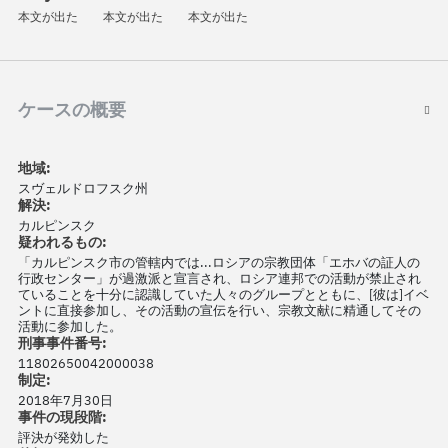
本文が出た
本文が出た
本文が出た
ケースの概要
地域:
スヴェルドロフスク州
解決:
カルピンスク
疑われるもの:
「カルピンスク市の管轄内では...ロシアの宗教団体「エホバの証人の
行政センター」が過激派と宣言され、ロシア連邦での活動が禁止され
ていることを十分に認識していた人々のグループとともに、[彼は]イベ
ントに直接参加し、その活動の宣伝を行い、宗教文献に精通してその
活動に参加した。
刑事事件番号:
11802650042000038
制定:
2018年7月30日
事件の現段階:
評決が発効した