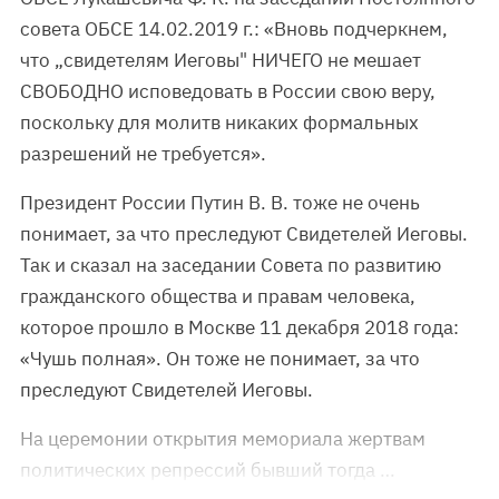
совета ОБСЕ 14.02.2019 г.: «Вновь подчеркнем,
что „свидетелям Иеговы" НИЧЕГО не мешает
СВОБОДНО исповедовать в России свою веру,
поскольку для молитв никаких формальных
разрешений не требуется».
Президент России Путин В. В. тоже не очень
понимает, за что преследуют Свидетелей Иеговы.
Так и сказал на заседании Совета по развитию
гражданского общества и правам человека,
которое прошло в Москве 11 декабря 2018 года:
«Чушь полная». Он тоже не понимает, за что
преследуют Свидетелей Иеговы.
На церемонии открытия мемориала жертвам
политических репрессий бывший тогда …