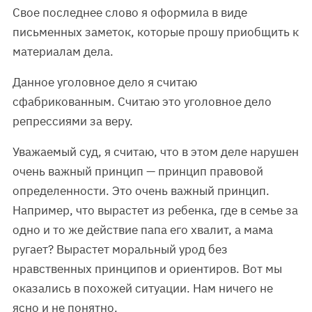
Свое последнее слово я оформила в виде
письменных заметок, которые прошу приобщить к
материалам дела.
Данное уголовное дело я считаю
сфабрикованным. Считаю это уголовное дело
репрессиями за веру.
Уважаемый суд, я считаю, что в этом деле нарушен
очень важный принцип — принцип правовой
определенности. Это очень важный принцип.
Например, что вырастет из ребенка, где в семье за
одно и то же действие папа его хвалит, а мама
ругает? Вырастет моральный урод без
нравственных принципов и ориентиров. Вот мы
оказались в похожей ситуации. Нам ничего не
ясно и не понятно.