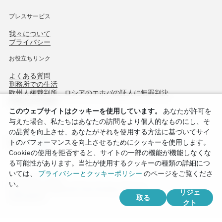
プレスサービス
我々について
プライバシー
お役立ちリンク
よくある質問
刑務所での生活
欧州人権裁判所、ロシアのエホバの証人に無罪判決
作戦北方75周年
このウェブサイトはクッキーを使用しています。
あなたが許可を
与えた場合、私たちはあなたの訪問をより個人的なものにし、そ
の品質を向上させ、あなたがそれを使用する方法に基づいてサイ
トのパフォーマンスを向上させるためにクッキーを使用します。
Cookieの使用を拒否すると、サイトの一部の機能が機能しなくな
る可能性があります。当社が使用するクッキーの種類の詳細につ
いては、
プライバシーとクッキーポリシー
のページをご覧くださ
Copyright © 2026
い。
Watch Tower Bible and Tract Society of Korea.
リジェ
取る
全著作権所有.
クト