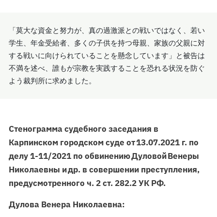
「莫大な資金と努力が、真の過激派との戦いではなく、若い
学生、年金受給者、多くの子供を持つ母親、家族の父親に対
する戦いに向けられていることを懸念しています」と被告は
不満を述べ、誰もが宗教を実践することを恐れる状況を防ぐ
よう裁判所に求めました。
Стенограмма судебного заседания в
Карпинском городском суде от 13.07.2021 г. по
делу 1-11/2021 по обвинению Дуловой Венеры
Николаевны и др. в совершении преступления,
предусмотренного ч. 2 ст. 282.2 УК РФ.
Дулова Венера Николаевна: