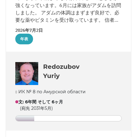
強くなっています。6月には家族がアダムを訪問
しました。 アダムの体調はまずまず良好で、必
要な薬やビタミンを受け取っています。 信者へ
の手紙は概ね定期的に届いています—週に10通
2026年7月2日
から40通ほどですが、2週間連続で手紙を渡さ
年表
れなかったこともありました。一部の手紙は理
由不明のまま届かず、書留便は届きますが、時
には1ヶ月ほど遅れることもあります。 アダム
は自由時間に聖書を読んだり、コロニーの売店
Redozubov
で購入した数独やクロスワードを解いたり、送
Yuriy
られてきた小さなパズルを組み立てたりしてい
ます。
ИК № 8 по Амурской области
文
:
6年間 そして 6ヶ月
(宛先 2031年5月)