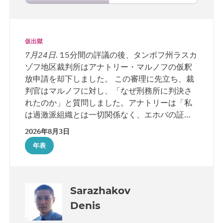
た、ロシア連邦刑法80条を引用し、懲役期間全
体にわたる被告人の行動を評価すべきであり、
直近の個別の懲戒処分のみを根拠とすべきでは
ないと述べました。 弁護側はまた、本人の性格
仮出獄
証明書の内容にも言及しました。「文書には
7月24日.
15分間の評議の後、タンボフ州ラスカ
『必ずしも礼儀正しくない』『必ずしも前向き
ゾフ地区裁判所はアナトリー・マルノフの仮釈
な結論を出すとは限らない』『反応が鈍い』と
放申請を却下しました。 この審理に先立ち、裁
いった表現がありますが、いずれも具体的事実
判官はマルノフに対し、「なぜ刑務所に判決さ
に裏付けられていません。更生の評価は主観的
れたのか」と質問しました。アナトリーは「私
印象であってはならず、裁判所は証拠を評価す
は過激派組織とは一切関係なく、エホバの証人
べきであり、感覚を評価する場ではありませ
の信者であるだけです」と説明しました。
2026年8月3日
ん」としています。 裁判所は弁護側の主張が十
年表
分説得力があるとは認めず、検察官の立場に同
意しました。
Sarazhakov
Denis