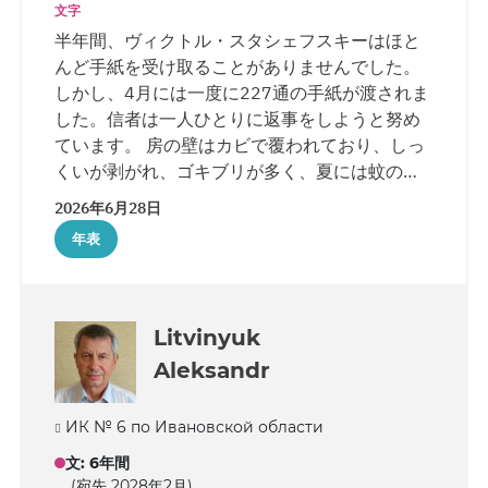
文字
半年間、ヴィクトル・スタシェフスキーはほと
んど手紙を受け取ることがありませんでした。
しかし、4月には一度に227通の手紙が渡されま
した。信者は一人ひとりに返事をしようと努め
ています。 房の壁はカビで覆われており、しっ
くいが剥がれ、ゴキブリが多く、夏には蚊の大
群が発生します。 信者は前向きなことに集中
2026年6月28日
し、窓の外の美しさを探すようにしています。
年表
カモメや猫を観察したり、花を見て喜びます。
週に4～5回、散歩に出ることができます。
Litvinyuk
Aleksandr
ИК № 6 по Ивановской области
文
:
6年間
(宛先 2028年2月)