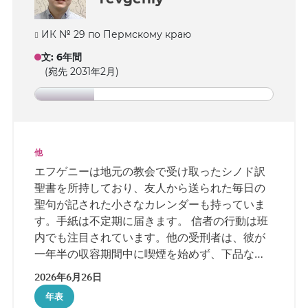
ИК № 29 по Пермскому краю
文
:
6年間
(宛先 2031年2月)
他
エフゲニーは地元の教会で受け取ったシノド訳
聖書を所持しており、友人から送られた毎日の
聖句が記された小さなカレンダーも持っていま
す。手紙は不定期に届きます。 信者の行動は班
内でも注目されています。他の受刑者は、彼が
一年半の収容期間中に喫煙を始めず、下品な言
葉を一度も口にせず、明るさと平静さを保ち続
2026年6月26日
けていることを指摘しています。
年表