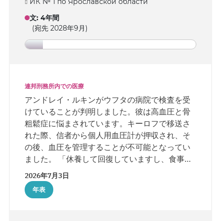
ИК № 1 по Ярославской области
文
:
4年間
(宛先 2028年9月)
連邦刑務所内での医療
アンドレイ・ルキンがウフタの病院で検査を受
けていることが判明しました。彼は高血圧と骨
粗鬆症に悩まされています。キーロフで移送さ
れた際、信者から個人用血圧計が押収され、そ
の後、血圧を管理することが不可能となってい
ました。 「休養して回復していますし、食事も
良いです」と、病院を訪れた妻のエレナが話し
2026年7月3日
ています。アンドレイによれば、医師たちは注
年表
意深く対応しているとのことです。本格的な治
療は検査終了後に行われる予定です。 病院内で
は、受刑者用の電子通信はありません。