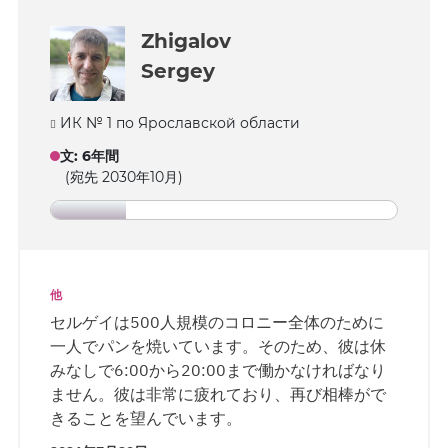
どを製作しています。 デニスは自身の精神的・
身体的状態に取り組んでいます。朝早く、多く
Zhigalov
の人がまだ眠っている時間に、彼は静かな場所
Sergey
を見つけて聖書を読んでおり、定期的にスポー
ツにも取り組んでいます。就寝前や週末には、
ИК № 1 по Ярославской области
手紙を読む時間を設け、妻や親族とも連絡を取
っています。
文
:
6年間
(宛先 2030年10月)
他
セルゲイは500人規模のコロニー全体のために
一人でパンを焼いています。そのため、彼は休
みなしで6:00から20:00まで働かなければなり
ません。彼は非常に疲れており、再び相棒がで
きることを望んでいます。