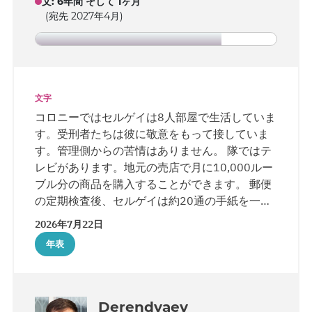
文
:
6年間 そして 1ヶ月
(宛先 2027年4月)
文字
コロニーではセルゲイは8人部屋で生活していま
す。受刑者たちは彼に敬意をもって接していま
す。管理側からの苦情はありません。 隊ではテ
レビがあります。地元の売店で月に10,000ルー
ブル分の商品を購入することができます。 郵便
の定期検査後、セルゲイは約20通の手紙を一度
に受け取りました。男性たちの会話を耳にし、
2026年7月22日
そのうち一人が驚いて「他の人にこんなにたく
年表
さん手紙が渡されているのは見たことがない」
と述べていました。 コロニー入所時、セルゲイ
の聖書は押収され、「聖書は教会で読むべき
だ」と告げられました。 5月、信者は妻と娘と
Derendyaev