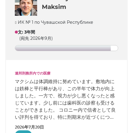
の長時間の面会を果たしました。
Maksim
ИК № 1 по Чувашской Республике
文
:
3年間
(宛先 2026年9月)
連邦刑務所内での医療
マクシムは体調維持に努めています。敷地内に
は鉄棒と平行棒があり、この半年で体力が向上
しました。一方で、視力が少し悪くなったと感
じています。少し前には歯科医の診察も受ける
ことができました。 コロニー内で信者として良
い評判を得ており、特に刑期末が近づくにつれ
てそれを実感しています。管理当局は彼に電気
2026年7月20日
工事の複雑な作業を任せています。囚人たちは