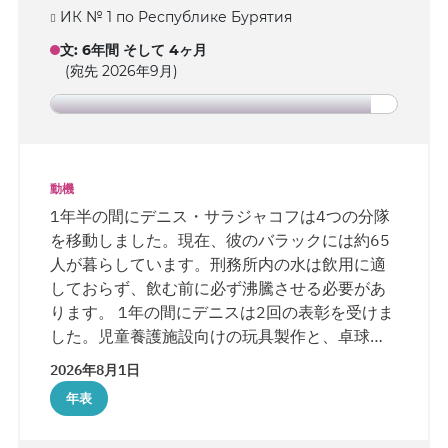
ИК № 1 по Республике Бурятия
文
:
6年間 そして 4ヶ月
(宛先 2026年9月)
動機
1年半の間にデニス・サラジャコフは4つの分隊
を移動しました。現在、彼のバラックには約65
人が暮らしています。刑務所内の水は飲用に適
しておらず、飲む前に必ず沸騰させる必要があ
ります。 1年の間にデニスは2回の表彰を受けま
した。児童養護施設向けの玩具製作と、卓球大
会での3位入賞です—刑務所長は直々に信者へ賞
2026年8月1日
状を手渡しました。刑務所職員や他の受刑者
年表
は、信者の技術力を認めています。デニスは記
念品工房でバックギャモンやチェス、宝石箱な