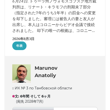
6月24日.
トゥーラ州ノヴォモスコフスク地方裁
判所は、リナート・キラモフの刑期未了部分
（指定された7年のうち1年半）の罰金への変更
を却下しました。審理には被告人の妻と友人が
出席し、本人はコロニーからビデオ会議で接続
されました。 却下の唯一の根拠は、コロニー管
理局からの性格証明書です。しかし、同じ文書
2026年8月3日
には被告人について肯定的な情報も記載されて
年表
います。すなわち、就労しており、誠実な労働
で表彰され、職業訓練を受け、家族関係を維持
し、共同生活の規範を守っています。 検察は弁
護側の立場に同意せず、リナートに下された5件
Marunov
の懲戒処分を根拠に挙げています。一方、弁護
Anatoliy
士はそのうち2件―許可なく管理棟に入ったこと
と、その際に名札を着用していなかったこと―
ИК № 3 по Тамбовской области
は実質的に同一の事案であり、同じ日に出され
たと指摘しました。この件で信者は懲罰房
文
:
6年間 そして 6ヶ月
(ШИЗО)に最大で15日間収容され、さらに3件の
(宛先 2028年7月)
懲戒処分を受けました。 キラモフの弁護士はま