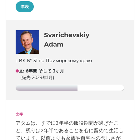
しています。 信者の個人用聖書は依然として返
年表
却されていません。 アレクサンドルの妻によれ
ば、人口2万人ほどの小都市カヌタンの多くの住
民は彼のことをよく知っており、判決に憤慨し
ています。彼らは定期的にアレクサンドルの様
Svarichevskiy
子を気にかけ、挨拶や温かい言葉を伝えていま
Adam
す。
ИК № 31 по Приморскому краю
文
:
6年間 そして 3ヶ月
(宛先 2029年1月)
文字
アダムは、すでに3年半の服役期間が過ぎたこ
と、残りは2年半であることを心に留めて生活し
ています。以前よりも家族や自宅への恋しさが