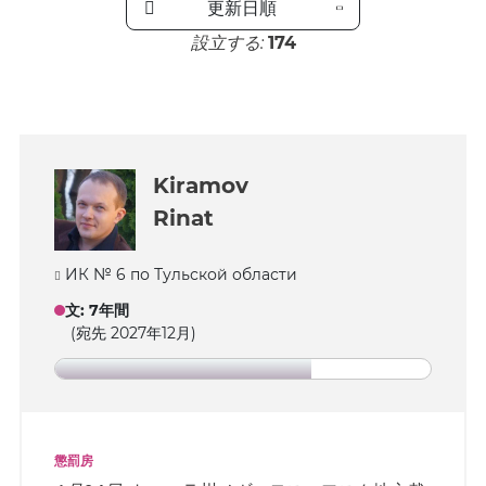
更新日順
設立する:
174
Kiramov
Rinat
ИК № 6 по Тульской области
文
:
7年間
(宛先 2027年12月)
懲罰房