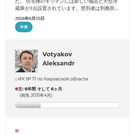
た。 住宅棟のキッチンには新しい備品と大型冷
蔵庫が3台設置されています。受刑者は刑務所の
教育棟で学ぶことができます。ここには、教
2026年6月25日
室、美術・音楽のクラス、プレイルーム、集会
年表
ホール、4,000冊の蔵書を持つ図書館のほか、イ
ベントのビデオ編集を行うコンピュータ教室も
あります。また、受刑者は通信制で高等教育を
受けることも可能です。 刑務所の管理当局は、
Votyakov
クディノフを勤勉で几帳面な人物として評価し
Aleksandr
ています。
ИК № 17 по Кировской области
文
:
6年間 そして 6ヶ月
(宛先 2031年4月)
他