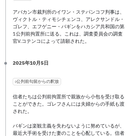
アバカン市裁判所のイワン・ステパンコフ判事は、
ヴィクトル・ティモシチェンコ、アレクサンドル・
ゴレフ、エフゲニー・バギンをハカシア共和国の第
1公判前拘置所に送る。これは、調査委員会の調査
官V.コテンコによって請願された。
2025年10月5日
公判前勾留からの釈放
信者たちは公判前拘置所で親族から小包を受け取る
ことができた。ゴレフさんには夫婦からの手紙も渡
された。
バギンは楽観主義を失わないように努めているが、
最近大手術を受けた妻のことを心配している。信者