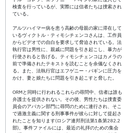
検査を行っているが、実際には信者たちは捜索され
ている。
アルツハイマー病を患う高齢の母親の家に滞在して
いるヴィクトル・ティモシチェンコさんは、工作員
からビデオでの自白を要求して脅迫されている。法
執行官は男性に、親戚に問題を引き起こし、暴力が
行使されると告げる。ティモシチェンコはカメラの
前で準備されたテキストを読むことを余儀なくされ
る。また、法執行官はエフゲニー・バギンに圧力を
かけ、妻と娘たちに問題を引き起こすと脅した。
ORMと同時に行われるこれらの尋問中、信者は誰も
弁護士を提供されない。その後、男性たちは捜査委
員会のアバカン部門に尋問のために連行され、そこ
で過激主義に関する刑事事件が彼らに対して提起さ
れたことを知ります(ロシア連邦刑法第1条第282.2
部)。事件ファイルには、最近の礼拝のための集会