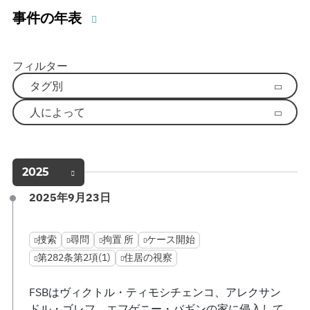
事件の年表
フィルター
タグ別
人によって
2025
2025年9月23日
捜索
尋問
拘置 所
ケース開始
第282条第2項(1)
住居の視察
FSBはヴィクトル・ティモシチェンコ、アレクサン
ドル・ゴレフ、エフゲニー・バギンの家に侵入して