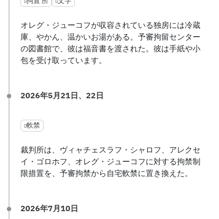
拘置 所
文字
オレグ・ジューコフが収容されている独房には冷蔵
庫、やかん、温かいお湯がある。予審拘留センター
の図書館で、彼は福音書を渡された。彼は手紙や小
包を受け取っています。
2026年5月21日、22日
軟禁
裁判所は、ヴィャチェスラフ・シャロフ、アレクセ
イ・ゴロホフ、オレグ・ジューコフに対する拘禁制
限措置を、予審拘禁から自宅軟禁に置き換えた。
2026年7月10日