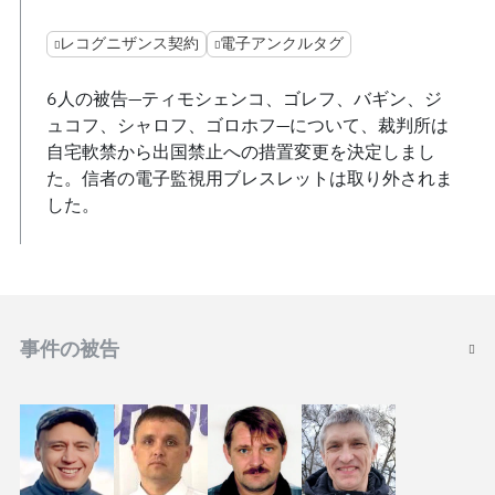
レコグニザンス契約
電子アンクルタグ
6人の被告—ティモシェンコ、ゴレフ、バギン、ジ
ュコフ、シャロフ、ゴロホフ—について、裁判所は
自宅軟禁から出国禁止への措置変更を決定しまし
た。信者の電子監視用ブレスレットは取り外されま
した。
事件の被告