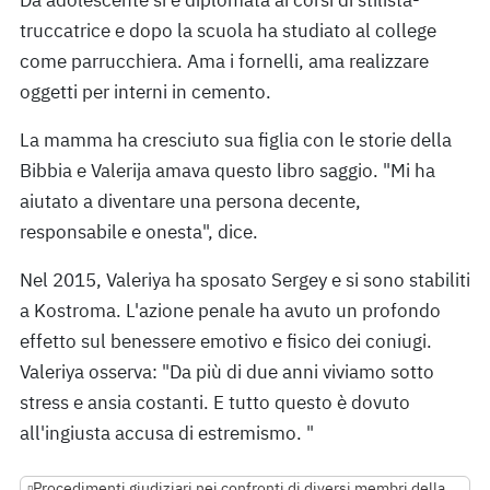
Da adolescente si è diplomata ai corsi di stilista-
truccatrice e dopo la scuola ha studiato al college
come parrucchiera. Ama i fornelli, ama realizzare
oggetti per interni in cemento.
La mamma ha cresciuto sua figlia con le storie della
Bibbia e Valerija amava questo libro saggio. "Mi ha
aiutato a diventare una persona decente,
responsabile e onesta", dice.
Nel 2015, Valeriya ha sposato Sergey e si sono stabiliti
a Kostroma. L'azione penale ha avuto un profondo
effetto sul benessere emotivo e fisico dei coniugi.
Valeriya osserva: "Da più di due anni viviamo sotto
stress e ansia costanti. E tutto questo è dovuto
all'ingiusta accusa di estremismo. "
Procedimenti giudiziari nei confronti di diversi membri della