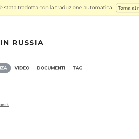
 stata tradotta con la traduzione automatica.
Torna al 
IN RUSSIA
NZA
VIDEO
DOCUMENTI
TAG
ransk