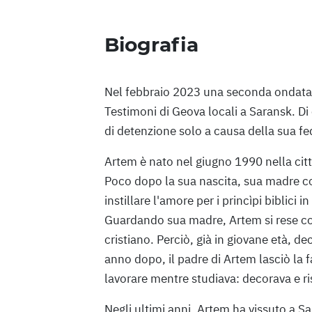
Biografia
Nel febbraio 2023 una seconda ondata d
Testimoni di Geova locali a Saransk. Di
di detenzione solo a causa della sua fe
Artem è nato nel giugno 1990 nella citt
Poco dopo la sua nascita, sua madre co
instillare l'amore per i princìpi biblici 
Guardando sua madre, Artem si rese con
cristiano. Perciò, già in giovane età, d
anno dopo, il padre di Artem lasciò la fa
lavorare mentre studiava: decorava e r
Negli ultimi anni, Artem ha vissuto a Sar