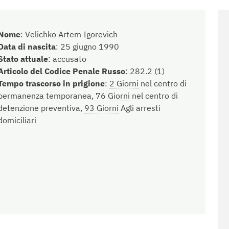
Nome
:
Velichko Artem Igorevich
Data di nascita
:
25 giugno 1990
Stato attuale
:
accusato
Articolo del Codice Penale Russo
:
282.2 (1)
Tempo trascorso in prigione
:
2 Giorni
nel centro di
permanenza temporanea,
76 Giorni
nel centro di
detenzione preventiva,
93 Giorni
Agli arresti
domiciliari