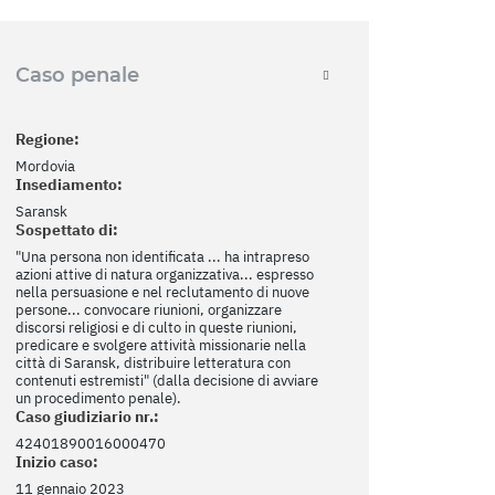
Caso penale
Regione:
Mordovia
Insediamento:
Saransk
Sospettato di:
"Una persona non identificata ... ha intrapreso
azioni attive di natura organizzativa... espresso
nella persuasione e nel reclutamento di nuove
persone... convocare riunioni, organizzare
discorsi religiosi e di culto in queste riunioni,
predicare e svolgere attività missionarie nella
città di Saransk, distribuire letteratura con
contenuti estremisti" (dalla decisione di avviare
un procedimento penale).
Caso giudiziario nr.:
42401890016000470
Inizio caso:
11 gennaio 2023