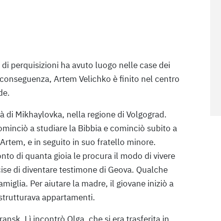
i perquisizioni ha avuto luogo nelle case dei
 conseguenza, Artem Velichko è finito nel centro
de.
à di Mikhaylovka, nella regione di Volgograd.
minciò a studiare la Bibbia e cominciò subito a
in Artem, e in seguito in suo fratello minore.
to di quanta gioia le procura il modo di vivere
ecise di diventare testimone di Geova. Qualche
miglia. Per aiutare la madre, il giovane iniziò a
istrutturava appartamenti.
ansk. Lì incontrò Olga, che si era trasferita in