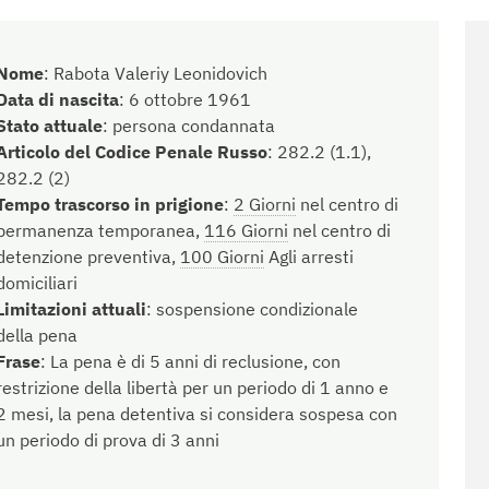
Nome
:
Rabota Valeriy Leonidovich
Data di nascita
:
6 ottobre 1961
Stato attuale
:
persona condannata
Articolo del Codice Penale Russo
:
282.2 (1.1),
282.2 (2)
Tempo trascorso in prigione
:
2 Giorni
nel centro di
permanenza temporanea,
116 Giorni
nel centro di
detenzione preventiva,
100 Giorni
Agli arresti
domiciliari
Limitazioni attuali
:
sospensione condizionale
della pena
Frase
:
La pena è di 5 anni di reclusione, con
restrizione della libertà per un periodo di 1 anno e
2 mesi, la pena detentiva si considera sospesa con
un periodo di prova di 3 anni