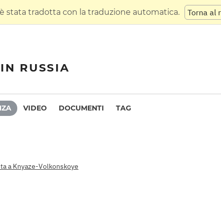
 stata tradotta con la traduzione automatica.
Torna al 
IN RUSSIA
NZA
VIDEO
DOCUMENTI
TAG
bota a Knyaze-Volkonskoye