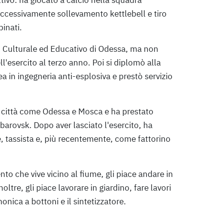
successivamente sollevamento kettlebell e tiro
binati.
io Culturale ed Educativo di Odessa, ma non
ll'esercito al terzo anno. Poi si diplomò alla
 in ingegneria anti-esplosiva e prestò servizio
o in città come Odessa e Mosca e ha prestato
abarovsk. Dopo aver lasciato l'esercito, ha
, tassista e, più recentemente, come fattorino
to che vive vicino al fiume, gli piace andare in
oltre, gli piace lavorare in giardino, fare lavori
onica a bottoni e il sintetizzatore.