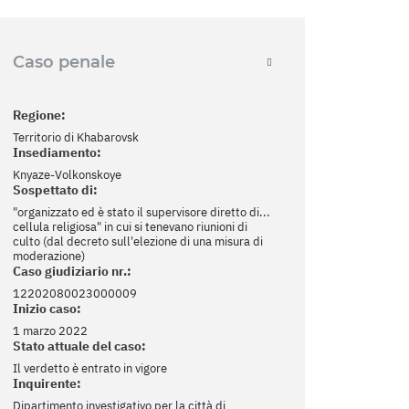
Caso penale
Regione:
Territorio di Khabarovsk
Insediamento:
Knyaze-Volkonskoye
Sospettato di:
"organizzato ed è stato il supervisore diretto di...
cellula religiosa" in cui si tenevano riunioni di
culto (dal decreto sull'elezione di una misura di
moderazione)
Caso giudiziario nr.:
12202080023000009
Inizio caso:
1 marzo 2022
Stato attuale del caso:
Il verdetto è entrato in vigore
Inquirente:
Dipartimento investigativo per la città di