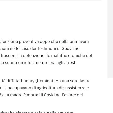
 detenzione preventiva dopo che nella primavera
zioni nelle case dei Testimoni di Geova nel
 trascorsi in detenzione, le malattie croniche del
a subito un ictus mentre era agli arresti
ittà di Tatarbunary (Ucraina). Ha una sorellastra
ri si occupavano di agricoltura di sussistenza e
8 e la madre è morta di Covid nell'estate del
ivo: ha giocato a calcio nella squadra