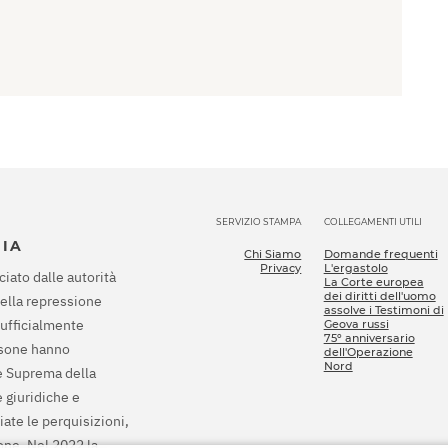
SERVIZIO STAMPA
COLLEGAMENTI UTILI
SIA
Chi Siamo
Domande frequenti
Privacy
L'ergastolo
ciato dalle autorità
La Corte europea
dei diritti dell'uomo
della repressione
assolve i Testimoni di
 ufficialmente
Geova russi
75º anniversario
rsone hanno
dell'Operazione
Nord
te Suprema della
 giuridiche e
ziate le perquisizioni,
ione. Nel 2022 la