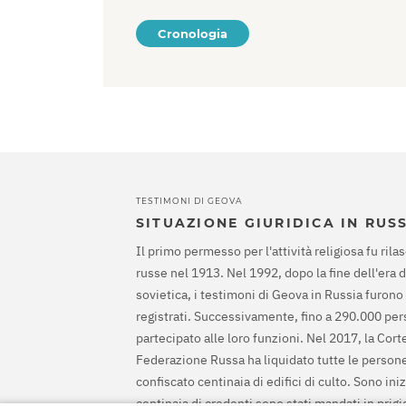
Cronologia
TESTIMONI DI GEOVA
SITUAZIONE GIURIDICA IN RUS
Il primo permesso per l'attività religiosa fu rilas
russe nel 1913. Nel 1992, dopo la fine dell'era 
sovietica, i testimoni di Geova in Russia furono
registrati. Successivamente, fino a 290.000 pe
partecipato alle loro funzioni. Nel 2017, la Cor
Federazione Russa ha liquidato tutte le persone
confiscato centinaia di edifici di culto. Sono ini
centinaia di credenti sono stati mandati in prig