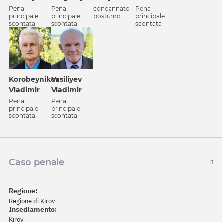
Pena
Pena
condannato
Pena
principale
principale
postumo
principale
scontata
scontata
scontata
Korobeynikov
Vasiliyev
Vladimir
Vladimir
Pena
Pena
principale
principale
scontata
scontata
Caso penale
Regione:
Regione di Kirov
Insediamento:
Kirov