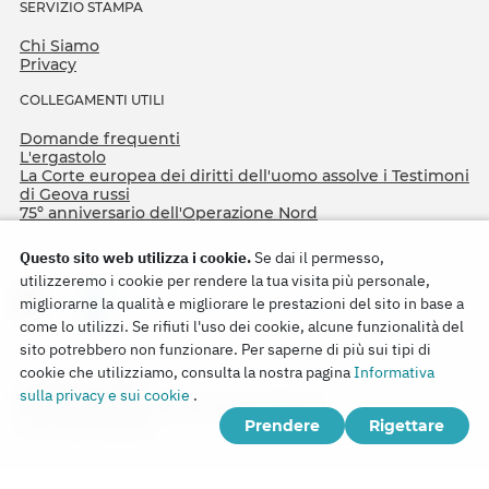
SERVIZIO STAMPA
Chi Siamo
Privacy
COLLEGAMENTI UTILI
Domande frequenti
L'ergastolo
La Corte europea dei diritti dell'uomo assolve i Testimoni
di Geova russi
75º anniversario dell'Operazione Nord
Questo sito web utilizza i cookie.
Se dai il permesso,
utilizzeremo i cookie per rendere la tua visita più personale,
migliorarne la qualità e migliorare le prestazioni del sito in base a
come lo utilizzi. Se rifiuti l'uso dei cookie, alcune funzionalità del
sito potrebbero non funzionare. Per saperne di più sui tipi di
cookie che utilizziamo, consulta la nostra pagina
Informativa
Copyright © 2026
sulla privacy e sui cookie
.
Watch Tower Bible and Tract Society of Korea.
Prendere
Rigettare
Tutti i diritti riservati.