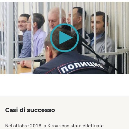
0
seconds
of
0
seconds
Casi di successo
Nel ottobre 2018, a Kirov sono state effettuate