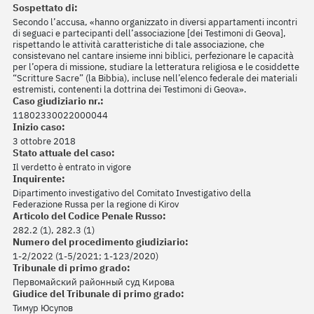
Sospettato di:
Secondo l’accusa, «hanno organizzato in diversi appartamenti incontri
di seguaci e partecipanti dell’associazione [dei Testimoni di Geova],
rispettando le attività caratteristiche di tale associazione, che
consistevano nel cantare insieme inni biblici, perfezionare le capacità
per l’opera di missione, studiare la letteratura religiosa e le cosiddette
“Scritture Sacre” (la Bibbia), incluse nell’elenco federale dei materiali
estremisti, contenenti la dottrina dei Testimoni di Geova».
Caso giudiziario nr.:
11802330022000044
Inizio caso:
3 ottobre 2018
Stato attuale del caso:
Il verdetto è entrato in vigore
Inquirente:
Dipartimento investigativo del Comitato Investigativo della
Federazione Russa per la regione di Kirov
Articolo del Codice Penale Russo:
282.2 (1), 282.3 (1)
Numero del procedimento giudiziario:
1-2/2022 (1-5/2021; 1-123/2020)
Tribunale di primo grado:
Первомайский районный суд Кирова
Giudice del Tribunale di primo grado:
Тимур Юсупов