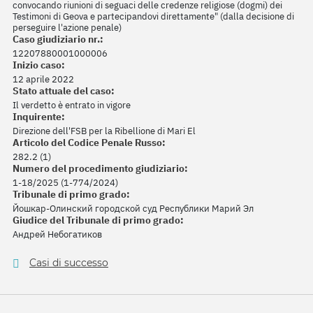
convocando riunioni di seguaci delle credenze religiose (dogmi) dei
Testimoni di Geova e partecipandovi direttamente" (dalla decisione di
perseguire l'azione penale)
Caso giudiziario nr.:
12207880001000006
Inizio caso:
12 aprile 2022
Stato attuale del caso:
Il verdetto è entrato in vigore
Inquirente:
Direzione dell'FSB per la Ribellione di Mari El
Articolo del Codice Penale Russo:
282.2 (1)
Numero del procedimento giudiziario:
1-18/2025 (1-774/2024)
Tribunale di primo grado:
Йошкар-Олинский городской суд Республики Марий Эл
Giudice del Tribunale di primo grado:
Андрей Небогатиков
Casi di successo