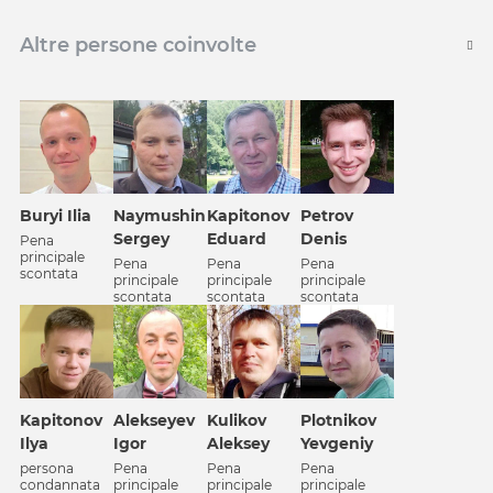
Altre persone coinvolte
Petrov
Buryi Ilia
Naymushin
Kapitonov
Denis
Sergey
Eduard
Pena
principale
Pena
Pena
Pena
scontata
principale
principale
principale
scontata
scontata
scontata
Alekseyev
Kapitonov
Kulikov
Plotnikov
Igor
Ilya
Aleksey
Yevgeniy
Pena
persona
Pena
Pena
principale
condannata
principale
principale