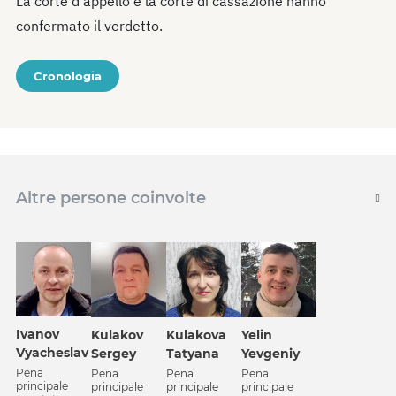
La corte d’appello e la corte di cassazione hanno
confermato il verdetto.
Cronologia
Altre persone coinvolte
Ivanov
Kulakov
Kulakova
Yelin
Vyacheslav
Sergey
Tatyana
Yevgeniy
Pena
Pena
Pena
Pena
principale
principale
principale
principale