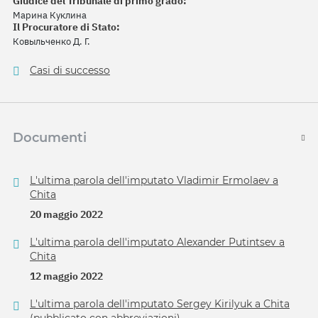
Giudice del Tribunale di primo grado:
Марина Куклина
Il Procuratore di Stato:
Ковыльченко Д. Г.
Casi di successo
Documenti
L'ultima parola dell'imputato Vladimir Ermolaev a
Chita
20 maggio 2022
L'ultima parola dell'imputato Alexander Putintsev a
Chita
12 maggio 2022
L'ultima parola dell'imputato Sergey Kirilyuk a Chita