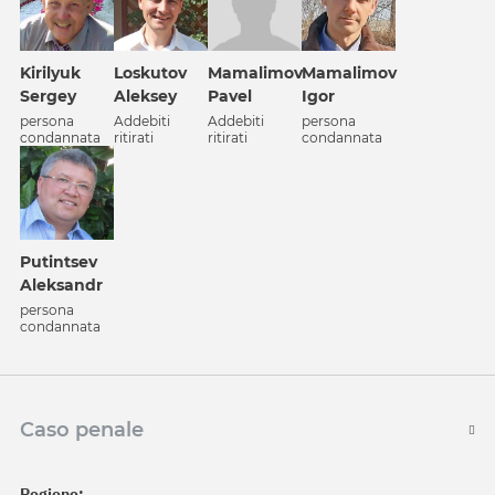
Kirilyuk
Loskutov
Mamalimov
Mamalimov
Sergey
Aleksey
Pavel
Igor
persona
Addebiti
Addebiti
persona
condannata
ritirati
ritirati
condannata
Putintsev
Aleksandr
persona
condannata
Caso penale
Regione: