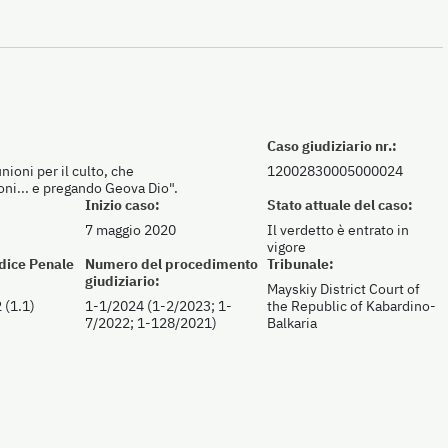
Caso giudiziario nr.:
ioni per il culto, che
12002830005000024
ni... e pregando Geova Dio".
Inizio caso:
Stato attuale del caso:
7 maggio 2020
Il verdetto è entrato in
vigore
odice Penale
Numero del procedimento
Tribunale:
giudiziario:
Mayskiy District Court of
 (1.1)
1-1/2024 (1-2/2023; 1-
the Republic of Kabardino-
7/2022; 1-128/2021)
Balkaria