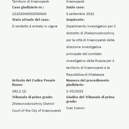
Territorio di Krasnojarsk
Krasnojarsk
Caso giudiziario nr.:
Inizio caso:
12202040002000060
5 settembre 2022
Stato attuale del caso:
Inquirente:
Il verdetto è entrato in vigore
Dipartimento investigativo per il
distretto di Zheleznodorozhniy
per la città di Krasnoyarsk della
direzione investigativa
principale del comitato
investigativo della Russia per il
territorio di Krasnoyarsk e la
Repubblica di Khakassia
Articolo del Codice Penale
Numero del procedimento
Russo:
giudiziario:
282.2 (2)
1-93/2023
Tribunale di primo grado:
Giudice del Tribunale di primo
grado:
Zheleznodorozhniy District
Ivan Ivanov
Court of the City of Krasnoyarsk