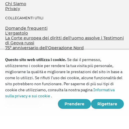
Chi Siamo
Privacy
COLLEGAMENTI UTILI
Domande frequenti
L'ergastolo
La Corte europea dei diritti dell'uomo assolve i Testimoni
di Geova russi
75º anniversario dell'Operazione Nord
Questo sito web utilizza i cookie.
Se dai il permesso,
utilizzeremo i cookie per rendere la tua visita più personale,
migliorarne la qualità e migliorare le prestazioni del sito in base a
come lo utilizzi. Se rifiuti l'uso dei cookie, alcune funzionalità del
sito potrebbero non funzionare. Per saperne di più sui tipi di
cookie che utilizziamo, consulta la nostra pagina
Informativa
Copyright © 2026
sulla privacy e sui cookie
.
Watch Tower Bible and Tract Society of Korea.
Prendere
Rigettare
Tutti i diritti riservati.