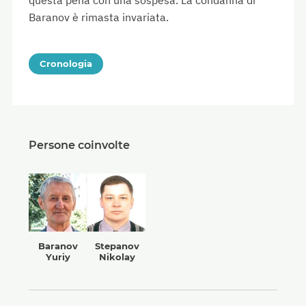
questa pena con una sospesa. La condanna di
Baranov è rimasta invariata.
Cronologia
Persone coinvolte
Baranov
Stepanov
Yuriy
Nikolay