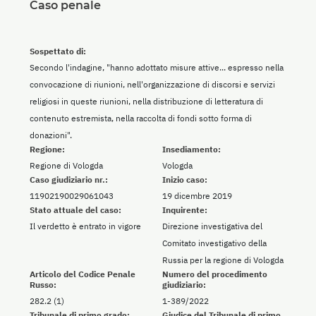
Caso penale
Sospettato di:
Secondo l'indagine, "hanno adottato misure attive... espresso nella
convocazione di riunioni, nell'organizzazione di discorsi e servizi
religiosi in queste riunioni, nella distribuzione di letteratura di
contenuto estremista, nella raccolta di fondi sotto forma di
donazioni".
Regione:
Insediamento:
Regione di Vologda
Vologda
Caso giudiziario nr.:
Inizio caso:
11902190029061043
19 dicembre 2019
Stato attuale del caso:
Inquirente:
Il verdetto è entrato in vigore
Direzione investigativa del
Comitato investigativo della
Russia per la regione di Vologda
Articolo del Codice Penale
Numero del procedimento
Russo:
giudiziario:
282.2 (1)
1-389/2022
Tribunale di primo grado:
Giudice del Tribunale di primo