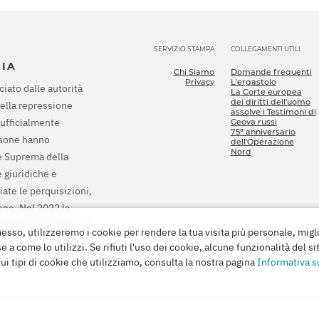
SERVIZIO STAMPA
COLLEGAMENTI UTILI
SIA
Chi Siamo
Domande frequenti
Privacy
L'ergastolo
ciato dalle autorità
La Corte europea
dei diritti dell'uomo
della repressione
assolve i Testimoni di
 ufficialmente
Geova russi
75º anniversario
rsone hanno
dell'Operazione
Nord
te Suprema della
 giuridiche e
ziate le perquisizioni,
ione. Nel 2022 la
 Testimoni di Geova,
esso, utilizzeremo i cookie per rendere la tua visita più personale, migl
 penale e di risarcire
e a come lo utilizzi. Se rifiuti l'uso dei cookie, alcune funzionalità del si
i tipi di cookie che utilizziamo, consulta la nostra pagina
Informativa su