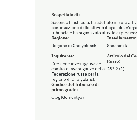
Sospettato di:
Secondo l'inchiesta, ha adottato misure attiv
continuazione delle attività illegali di un'org
tribunale e ha organizzato attività di predica
Regione:
Insediamento:
Regione di Chelyabinsk
Snezhinsk
Inquirente:
Articolo del C
Russo:
Direzione investigativa del
comitato investigativo della
282.2 (1)
Federazione russa per la
regione di Chelyabinsk
Giudice del Tribunale di
primo grado:
Oleg Klementyev