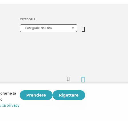
CATEGORIA
Categorie del sito
iorarne la
Prendere
Rigettare
Copyright © 2026
to
Watch Tower Bible and Tract Society of Korea.
lla privacy
Tutti i diritti riservati.