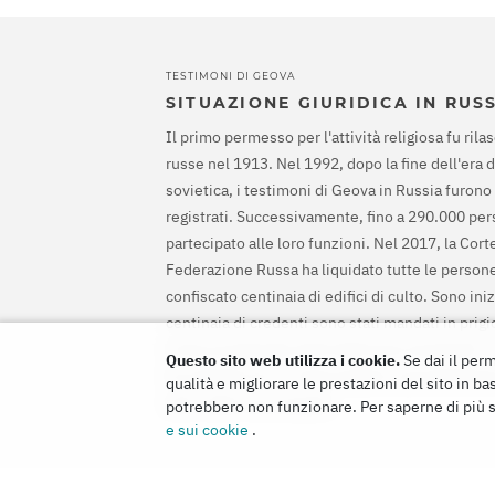
TESTIMONI DI GEOVA
SITUAZIONE GIURIDICA IN RUS
Il primo permesso per l'attività religiosa fu rilas
russe nel 1913. Nel 1992, dopo la fine dell'era 
sovietica, i testimoni di Geova in Russia furono
registrati. Successivamente, fino a 290.000 pe
partecipato alle loro funzioni. Nel 2017, la Cor
Federazione Russa ha liquidato tutte le persone
confiscato centinaia di edifici di culto. Sono ini
centinaia di credenti sono stati mandati in prig
Corte europea dei diritti dell'uomo ha assolto i
Questo sito web utilizza i cookie.
Se dai il perm
ha ordinato loro di interrompere il procedimento
qualità e migliorare le prestazioni del sito in bas
tutti i danni loro causati.
potrebbero non funzionare. Per saperne di più su
e sui cookie
.