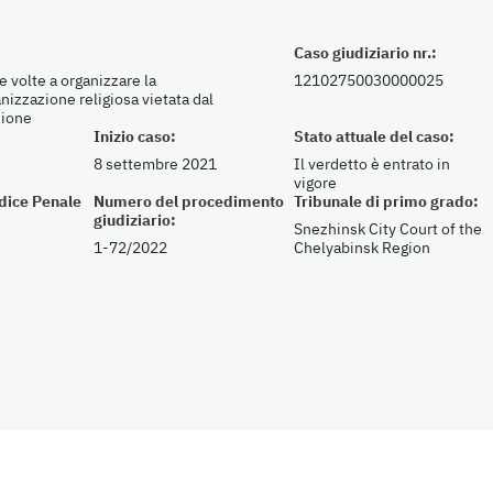
Caso giudiziario nr.:
e volte a organizzare la
12102750030000025
anizzazione religiosa vietata dal
zione
Inizio caso:
Stato attuale del caso:
8 settembre 2021
Il verdetto è entrato in
vigore
odice Penale
Numero del procedimento
Tribunale di primo grado:
giudiziario:
Snezhinsk City Court of the
1-72/2022
Chelyabinsk Region