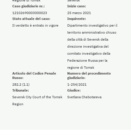
Regione di Tomsk
Seversk
Caso giudiziario nr.:
Inizio caso:
12102690003000023
25 marzo 2021
Stato attuale del caso:
Inquirente:
Il verdetto è entrato in vigore
Dipartimento investigativo per il
territorio amministrativo chiuso
della città di Seversk della
direzione investigativa del
comitato investigativo della
Federazione Russa per la
regione di Tomsk
Articolo del Codice Penale
Numero del procedimento
Russo:
giudiziario:
282.2 (1.1)
1-254/2021
Tribunale:
Giudice:
Seversk City Court of the Tomsk
Svetlana Chebotareva
Region