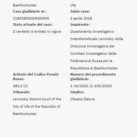
Bashkortostan
Ufa
Caso giudiziario nr.:
Inizio caso:
11802800004000045
2 aprile 2018
Stato attuale del caso:
Inquirente:
Il verdetto è entrato in vigore
Dipartimento Investigativo
Interdistrettuale Leninskiy della
Direzione Investigativa del
Comitato Investigativo della
Federazione Russa per la
Repubblica di Bashkortostan
Articolo del Codice Penale
Numero del procedimento
Russo:
giudiziario:
282.2 (2)
1-16/2021 (1-235/2020)
Tribunale:
Giudice:
Leninskiy District Court of the
Oksana Ilalova
City of Ufa of the Republic of
Bashkortostan