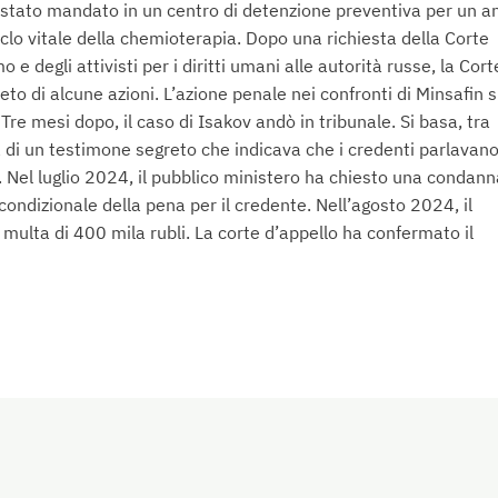
 stato mandato in un centro di detenzione preventiva per un a
clo vitale della chemioterapia. Dopo una richiesta della Corte
o e degli attivisti per i diritti umani alle autorità russe, la Cor
ieto di alcune azioni. L’azione penale nei confronti di Minsafin s
re mesi dopo, il caso di Isakov andò in tribunale. Si basa, tra
za di un testimone segreto che indicava che i credenti parlavan
. Nel luglio 2024, il pubblico ministero ha chiesto una condann
ondizionale della pena per il credente. Nell’agosto 2024, il
na multa di 400 mila rubli. La corte d’appello ha confermato il