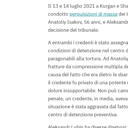
Il 13 e 14 luglio 2021 a Kurgan e Sha
condotto
perquisizioni di massa
dei t
Anatoliy Isakov, 56 anni, e Aleksandr
decisione del tribunale.
A entrambi i credenti è stato assegnato
condizioni di detenzione nel centro 
paragonabili alla tortura. Ad Anatoli
fratture da compressione multipla del
causa del fatto che era dietro le sbarr
il credente fu privato di una potente 
dolore insopportabile. Non può camm
penale, un credente, in media, aveva 
situazione è stata aggravata dal fat
centro di detenzione preventiva.
Aleksandr Lubin ha diverse diagnosi: