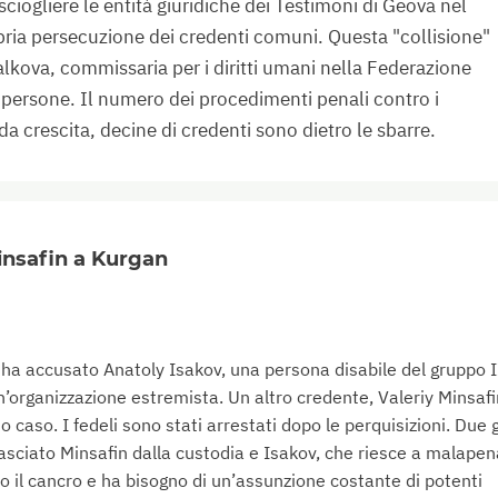
ciogliere le entità giuridiche dei Testimoni di Geova nel
ria persecuzione dei credenti comuni. Questa "collisione"
kova, commissaria per i diritti umani nella Federazione
 persone. Il numero dei procedimenti penali contro i
da crescita, decine di credenti sono dietro le sbarre.
Minsafin a Kurgan
e ha accusato Anatoly Isakov, una persona disabile del gruppo II
un’organizzazione estremista. Un altro credente, Valeriy Minsafi
 caso. I fedeli sono stati arrestati dopo le perquisizioni. Due g
ilasciato Minsafin dalla custodia e Isakov, che riesce a malapen
 il cancro e ha bisogno di un’assunzione costante di potenti