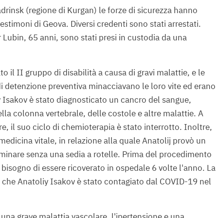
drinsk (regione di Kurgan) le forze di sicurezza hanno
estimoni di Geova. Diversi credenti sono stati arrestati.
 Lubin, 65 anni, sono stati presi in custodia da una
 il II gruppo di disabilità a causa di gravi malattie, e le
di detenzione preventiva minacciavano le loro vite ed erano
y Isakov è stato diagnosticato un cancro del sangue,
la colonna vertebrale, delle costole e altre malattie. A
e, il suo ciclo di chemioterapia è stato interrotto. Inoltre,
medicina vitale, in relazione alla quale Anatolij provò un
inare senza una sedia a rotelle. Prima del procedimento
bisogno di essere ricoverato in ospedale 6 volte l'anno. La
to che Anatoliy Isakov è stato contagiato dal COVID-19 nel
 una grave malattia vascolare, l'ipertensione e una