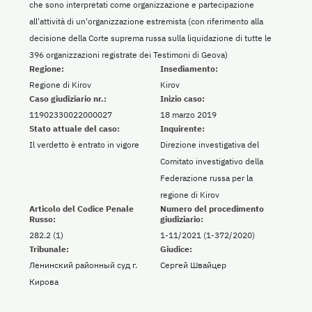
che sono interpretati come organizzazione e partecipazione
all'attività di un'organizzazione estremista (con riferimento alla
decisione della Corte suprema russa sulla liquidazione di tutte le
396 organizzazioni registrate dei Testimoni di Geova)
Regione:
Insediamento:
Regione di Kirov
Kirov
Caso giudiziario nr.:
Inizio caso:
11902330022000027
18 marzo 2019
Stato attuale del caso:
Inquirente:
Il verdetto è entrato in vigore
Direzione investigativa del
Comitato investigativo della
Federazione russa per la
regione di Kirov
Articolo del Codice Penale
Numero del procedimento
Russo:
giudiziario:
282.2 (1)
1-11/2021 (1-372/2020)
Tribunale:
Giudice:
Ленинский районный суд г.
Сергей Швайцер
Кирова