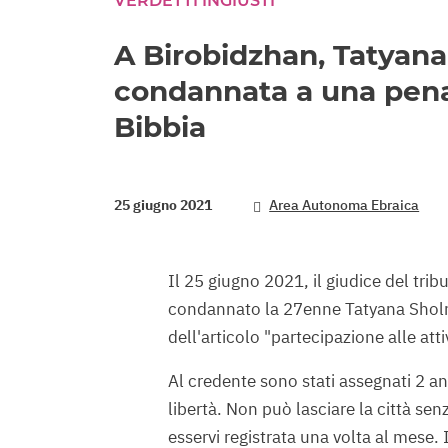
VERDETTI INGIUSTI
A Birobidzhan, Tatyana 
condannata a una pena 
Bibbia
25 giugno 2021
Area Autonoma Ebraica
Il 25 giugno 2021, il giudice del trib
condannato la 27enne Tatyana Sholner
dell'articolo "partecipazione alle atti
Al credente sono stati assegnati 2 anni
libertà. Non può lasciare la città se
esservi registrata una volta al mese. 