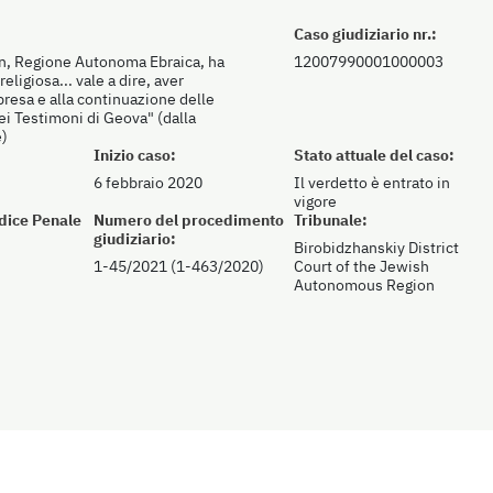
Caso giudiziario nr.:
han, Regione Autonoma Ebraica, ha
12007990001000003
eligiosa... vale a dire, aver
presa e alla continuazione delle
dei Testimoni di Geova" (dalla
e)
Inizio caso:
Stato attuale del caso:
6 febbraio 2020
Il verdetto è entrato in
vigore
odice Penale
Numero del procedimento
Tribunale:
giudiziario:
Birobidzhanskiy District
1-45/2021 (1-463/2020)
Court of the Jewish
Autonomous Region