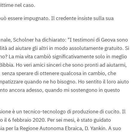
ittime nel caso.
 può essere impugnato. Il credente insiste sulla sua
bunale, Scholner ha dichiarato: "I testimoni di Geova sono
ilità ad aiutare gli altri in modo assolutamente gratuito. Si
smo? La mia vita cambiò significativamente solo in meglio
ibbia. Ho veri amici sinceri che sono pronti ad aiutarmi,
, senza sperare di ottenere qualcosa in cambio, che
mpatizzare quando ne ho bisogno. Ho sentito il loro aiuto
o sento ancora adesso, quando mi sostengono in questo
sione è un tecnico-tecnologo di produzione di cucito. Il
o il 6 febbraio 2020. Per sei mesi, è stato guidato
ssia per la Regione Autonoma Ebraica, D. Yankin. A suo