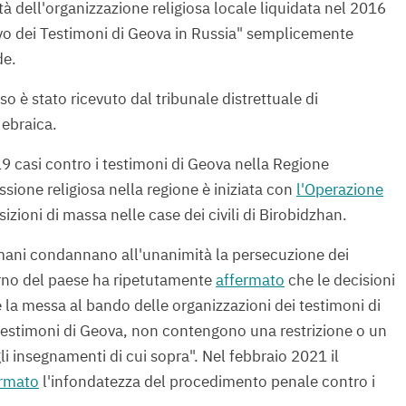
vità dell'organizzazione religiosa locale liquidata nel 2016
ivo dei Testimoni di Geova in Russia" semplicemente
de.
so è stato ricevuto dal tribunale distrettuale di
ebraica.
19 casi contro i testimoni di Geova nella Regione
sione religiosa nella regione è iniziata con
l'Operazione
zioni di massa nelle case dei civili di Birobidzhan.
tti umani condannano all'unanimità la persecuzione dei
erno del paese ha ripetutamente
affermato
che le decisioni
 e la messa al bando delle organizzazioni dei testimoni di
testimoni di Geova, non contengono una restrizione o un
li insegnamenti di cui sopra". Nel febbraio 2021 il
rmato
l'infondatezza del procedimento penale contro i