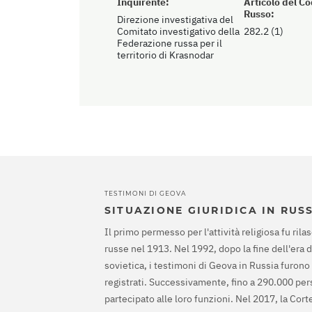
Inquirente:
Articolo del C
Russo:
Direzione investigativa del
Comitato investigativo della
282.2 (1)
Federazione russa per il
territorio di Krasnodar
TESTIMONI DI GEOVA
SITUAZIONE GIURIDICA IN RUS
Il primo permesso per l'attività religiosa fu rilas
russe nel 1913. Nel 1992, dopo la fine dell'era 
sovietica, i testimoni di Geova in Russia furono
registrati. Successivamente, fino a 290.000 pe
partecipato alle loro funzioni. Nel 2017, la Cor