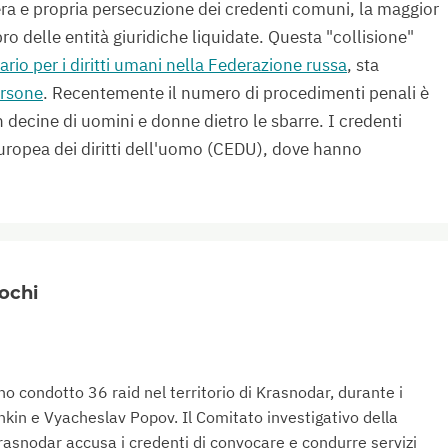
ra e propria persecuzione dei credenti comuni, la maggior
o delle entità giuridiche liquidate. Questa "collisione"
rio per i diritti umani nella Federazione russa
, sta
ersone
. Recentemente il numero di procedimenti penali è
 decine di uomini e donne dietro le sbarre. I credenti
uropea dei diritti dell'uomo (CEDU), dove hanno
ochi
no condotto 36 raid nel territorio di Krasnodar, durante i
chkin e Vyacheslav Popov. Il Comitato investigativo della
Krasnodar accusa i credenti di convocare e condurre servizi