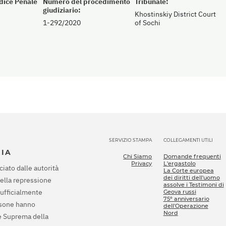
odice Penale
Numero del procedimento
Tribunale:
giudiziario:
Khostinskiy District Court
1-292/2020
of Sochi
SERVIZIO STAMPA
COLLEGAMENTI UTILI
SIA
Chi Siamo
Domande frequenti
Privacy
L'ergastolo
ciato dalle autorità
La Corte europea
dei diritti dell'uomo
della repressione
assolve i Testimoni di
 ufficialmente
Geova russi
75º anniversario
rsone hanno
dell'Operazione
Nord
te Suprema della