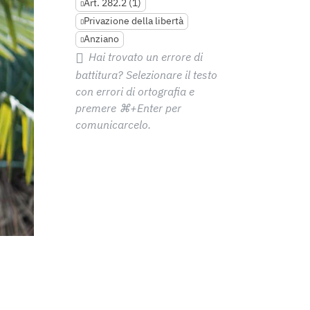
Art. 282.2 (1)
Privazione della libertà
Anziano
Hai trovato un errore di
battitura? Selezionare il testo
con errori di ortografia e
premere
⌘+Enter
per
comunicarcelo.