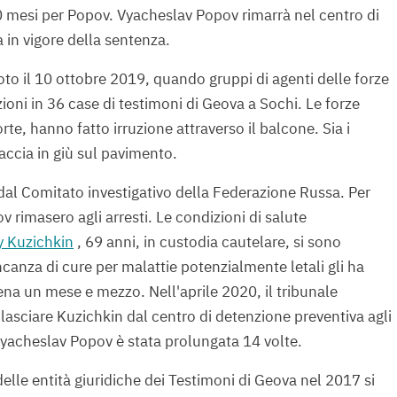
0 mesi per Popov. Vyacheslav Popov rimarrà nel centro di
a in vigore della sentenza.
oto il 10 ottobre 2019, quando gruppi di agenti delle forze
oni in 36 case di testimoni di Geova a Sochi. Le forze
te, hanno fatto irruzione attraverso il balcone. Sia i
faccia in giù sul pavimento.
 dal Comitato investigativo della Federazione Russa. Per
rimasero agli arresti. Le condizioni di salute
y Kuzichkin
, 69 anni, in custodia cautelare, si sono
ncanza di cure per malattie potenzialmente letali gli ha
na un mese e mezzo. Nell'aprile 2020, il tribunale
ilasciare Kuzichkin dal centro di detenzione preventiva agli
 Vyacheslav Popov è stata prolungata 14 volte.
elle entità giuridiche dei Testimoni di Geova nel 2017 si