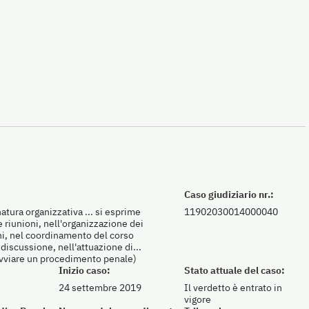
Caso giudiziario nr.:
atura organizzativa ... si esprime
11902030014000040
 riunioni, nell'organizzazione dei
oni, nel coordinamento del corso
 discussione, nell'attuazione di...
 avviare un procedimento penale)
Inizio caso:
Stato attuale del caso:
24 settembre 2019
Il verdetto è entrato in
vigore