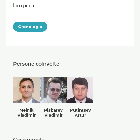
loro pena.
Cronologia
Persone coinvolte
Melnik
Piskarev
Putintsev
Vladimir
Vladimir
Artur
Caso penale