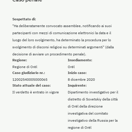
Sospettato di:
"Ha deliberatamente convocato assemblee, notificando ai suoi
partecipanti con mezzi di comunicazione elettronici la data e il
luogo del loro svolgimento, ha determinato la procedura per lo
svolgimento di discorsi religiosi su determinati argomenti" (dalla
decisione di avviare un procedimento penale).
Regione:
Insediamento:
Regione di Orël
Orël
Caso giudiziario nr.:
Inizio caso:
12002540005000065
8 dicembre 2020
Stato attuale del caso:
Inquirente:
Il verdetto è entrato in vigore
Dipartimento investigativo per il
distretto di Sovetskiy della città
di Orël della direzione
investigativa del comitato
investigativo della Russia per la
regione di Orël