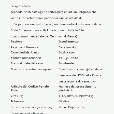
Sospettato di:
secondo l'inchiesta egli ha partecipato a funzioni religiose, che
viene interpretata come partecipazione all'attività di
un'organizzazione estremista (con riferimento alla decisione della
Corte Suprema russa sulla liquidazione di tutte le 396
organizzazioni registrate dei Testimoni di Geova)
Regione:
Insediamento:
Regione di Kemerovo
Beryozovsky
Caso giudiziario nr.:
Inizio caso:
11807320001000380
19 luglio 2018
Stato attuale del caso:
Inquirente:
Il verdetto è entrato in vigore
Dipartimento investigativo della
direzione dell'FSB della Russia
per la regione di Kemerovo
Articolo del Codice Penale
Numero del procedimento
Russo:
giudiziario:
282.2 (1)
1-10/2020 (1-139/2019)
Tribunale:
Giudice:
Берёзовский городской суд
Ирина Воробьёва
Кемеровской области