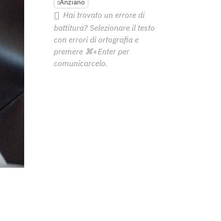
Anziano
Hai trovato un errore di
battitura? Selezionare il testo
con errori di ortografia e
premere
⌘+Enter
per
comunicarcelo.