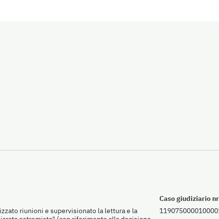
Caso giudiziario nr
zzato riunioni e supervisionato la lettura e la
119075000010000
hiarata estremista" (con riferimento alla decisione