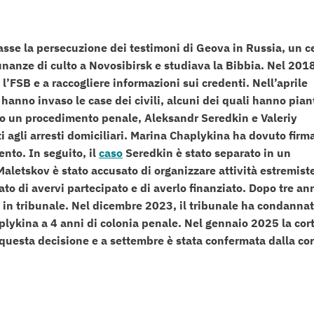
sse la persecuzione dei testimoni di Geova in Russia, un c
unanze di culto a Novosibirsk e studiava la Bibbia. Nel 201
 l’FSB e a raccogliere informazioni sui credenti. Nell’aprile
 hanno invaso le case dei civili, alcuni dei quali hanno pian
erto un procedimento penale, Aleksandr Seredkin e Valeriy
i agli arresti domiciliari. Marina Chaplykina ha dovuto firm
nto. In seguito, il
caso
Seredkin è stato separato in un
aletskov è stato accusato di organizzare attività estremist
to di avervi partecipato e di averlo finanziato. Dopo tre ann
o in tribunale. Nel dicembre 2023, il tribunale ha condanna
plykina a 4 anni di colonia penale. Nel gennaio 2025 la cor
questa decisione e a settembre è stata confermata dalla cor