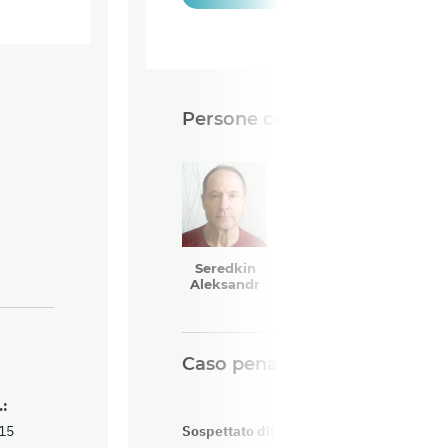
Persone coinvolte
Seredkin
Aleksandr
Caso penale
.:
15
Sospettato di: