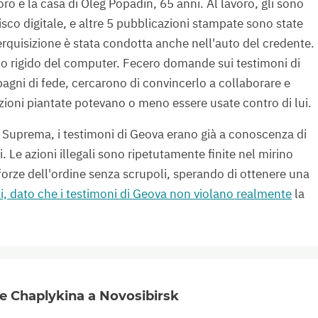
o e la casa di Oleg Popadin, 65 anni. Al lavoro, gli sono
isco digitale, e altre 5 pubblicazioni stampate sono state
erquisizione è stata condotta anche nell'auto del credente.
co rigido del computer. Fecero domande sui testimoni di
agni di fede, cercarono di convincerlo a collaborare e
zioni piantate potevano o meno essere usate contro di lui.
e Suprema, i testimoni di Geova erano già a conoscenza di
. Le azioni illegali sono ripetutamente finite nel mirino
forze dell'ordine senza scrupoli, sperando di ottenere una
oni, dato che i testimoni di Geova non violano realmente
la
 e Chaplykina a Novosibirsk