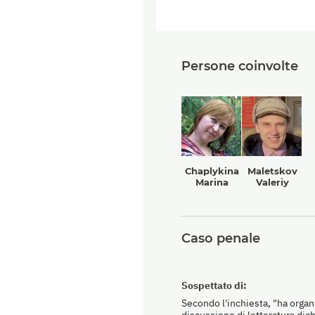
Persone coinvolte
Сhaplykina
Maletskov
Marina
Valeriy
Caso penale
Sospettato di:
Secondo l'inchiesta, "ha organi
discussione di letteratura dic