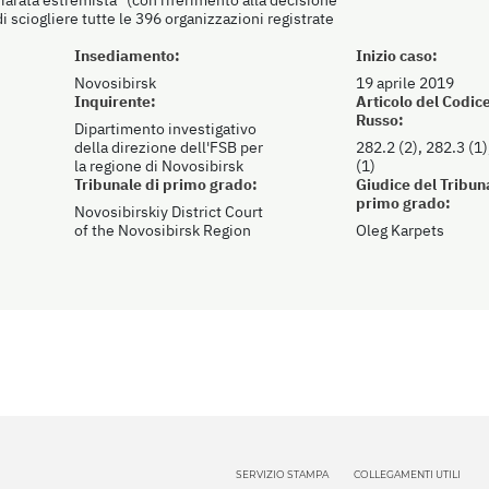
 sciogliere tutte le 396 organizzazioni registrate
Insediamento:
Inizio caso:
Novosibirsk
19 aprile 2019
Inquirente:
Articolo del Codic
Russo:
Dipartimento investigativo
della direzione dell'FSB per
282.2 (2), 282.3 (1)
la regione di Novosibirsk
(1)
Tribunale di primo grado:
Giudice del Tribun
primo grado:
Novosibirskiy District Court
of the Novosibirsk Region
Oleg Karpets
SERVIZIO STAMPA
COLLEGAMENTI UTILI