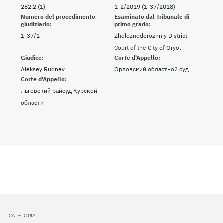
282.2 (1)
1-2/2019 (1-37/2018)
Numero del procedimento
Esaminato dal Tribunale di
giudiziario:
primo grado:
1-37/1
Zheleznodorozhniy District
Court of the City of Oryol
Giudice:
Corte d'Appello:
Aleksey Rudnev
Орловский областной суд
Corte d'Appello:
Льговский райсуд Курской
области
CATEGORIA