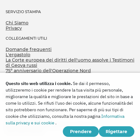
SERVIZIO STAMPA
Chi Siamo
Privacy
COLLEGAMENTI UTILI
Domande frequenti
L'ergastolo
La Corte europea dei diritti dell'uomo assolve i Testimoni
di Geova russi
75º anniversario dell'Operazione Nord
Questo sito web utilizza i cookie.
Se dai il permesso,
utilizzeremo i cookie per rendere la tua visita più personale,
migliorarne la qualità e migliorare le prestazioni del sito in base a
come lo utilizzi. Se rifiuti l'uso dei cookie, alcune funzionalità del
sito potrebbero non funzionare. Per saperne di più sui tipi di
cookie che utilizziamo, consulta la nostra pagina
Informativa
Copyright © 2026
sulla privacy e sui cookie
.
Watch Tower Bible and Tract Society of Korea.
Prendere
Rigettare
Tutti i diritti riservati.