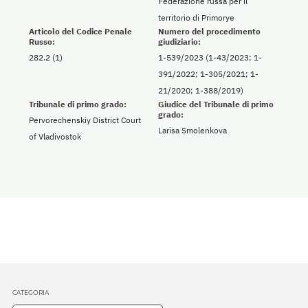
Federazione russa per il
territorio di Primorye
Articolo del Codice Penale
Numero del procedimento
Russo:
giudiziario:
282.2 (1)
1-539/2023 (1-43/2023; 1-
391/2022; 1-305/2021; 1-
21/2020; 1-388/2019)
Tribunale di primo grado:
Giudice del Tribunale di primo
grado:
Pervorechenskiy District Court
Larisa Smolenkova
of Vladivostok
CATEGORIA