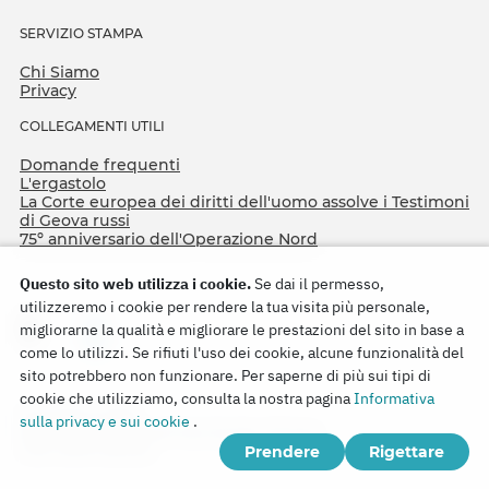
SERVIZIO STAMPA
Chi Siamo
Privacy
COLLEGAMENTI UTILI
Domande frequenti
L'ergastolo
La Corte europea dei diritti dell'uomo assolve i Testimoni
di Geova russi
75º anniversario dell'Operazione Nord
Questo sito web utilizza i cookie.
Se dai il permesso,
utilizzeremo i cookie per rendere la tua visita più personale,
migliorarne la qualità e migliorare le prestazioni del sito in base a
come lo utilizzi. Se rifiuti l'uso dei cookie, alcune funzionalità del
sito potrebbero non funzionare. Per saperne di più sui tipi di
cookie che utilizziamo, consulta la nostra pagina
Informativa
Copyright © 2026
sulla privacy e sui cookie
.
Watch Tower Bible and Tract Society of Korea.
Prendere
Rigettare
Tutti i diritti riservati.