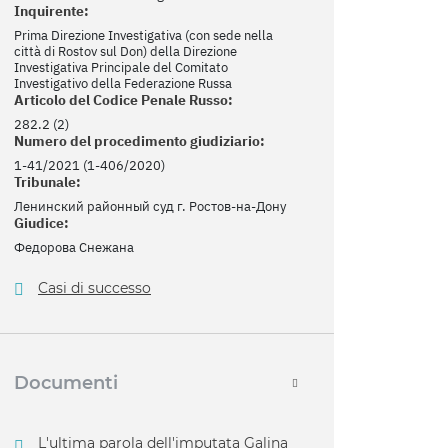
Inquirente:
Prima Direzione Investigativa (con sede nella
città di Rostov sul Don) della Direzione
Investigativa Principale del Comitato
Investigativo della Federazione Russa
Articolo del Codice Penale Russo:
282.2 (2)
Numero del procedimento giudiziario:
1-41/2021 (1-406/2020)
Tribunale:
Ленинский районный суд г. Ростов-на-Дону
Giudice:
Федорова Снежана
Casi di successo
Documenti
L'ultima parola dell'imputata Galina