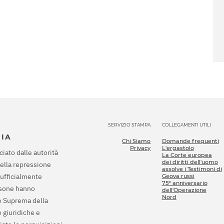
SERVIZIO STAMPA
COLLEGAMENTI UTILI
SIA
Chi Siamo
Domande frequenti
Privacy
L'ergastolo
ciato dalle autorità
La Corte europea
dei diritti dell'uomo
della repressione
assolve i Testimoni di
 ufficialmente
Geova russi
75º anniversario
rsone hanno
dell'Operazione
Nord
te Suprema della
 giuridiche e