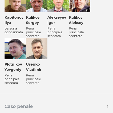
Alekseyev
Kapitonov
Kulikov
Kulikov
Igor
Ilya
Sergey
Aleksey
Pena
persona
Pena
Pena
principale
condannata
principale
principale
scontata
scontata
scontata
Plotnikov
Usenko
Yevgeniy
Vladimir
Pena
Pena
principale
principale
scontata
scontata
Caso penale