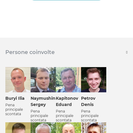
Persone coinvolte
Petrov
Buryi Ilia
Naymushin
Kapitonov
Denis
Sergey
Eduard
Pena
principale
Pena
Pena
Pena
scontata
principale
principale
principale
scontata
scontata
scontata