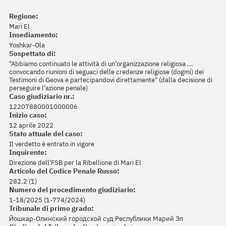
Regione:
Mari El
Insediamento:
Yoshkar-Ola
Sospettato di:
"Abbiamo continuato le attività di un'organizzazione religiosa ...
convocando riunioni di seguaci delle credenze religiose (dogmi) dei
Testimoni di Geova e partecipandovi direttamente" (dalla decisione di
perseguire l'azione penale)
Caso giudiziario nr.:
12207880001000006
Inizio caso:
12 aprile 2022
Stato attuale del caso:
Il verdetto è entrato in vigore
Inquirente:
Direzione dell'FSB per la Ribellione di Mari El
Articolo del Codice Penale Russo:
282.2 (1)
Numero del procedimento giudiziario:
1-18/2025 (1-774/2024)
Tribunale di primo grado:
Йошкар-Олинский городской суд Республики Марий Эл