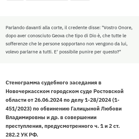
Parlando davanti alla corte, il credente disse: "Vostro Onore,
dopo aver conosciuto Geova che tipo di Dio è, che tutte le
sofferenze che le persone sopportano non vengono da lui,
volevo parlarne a tutti. E' possibile punire per questo?"
Стенограмма судебного заседания в
Новочеркасском городском суде Ростовской
области от 26.06.2024 по делу 1-28/2024 (1-
451/2023) по обвинению Галицыной Любови
Владимировны и др. в совершении
преступления, предусмотренного ч. 1 и 2 ст.
282.2 УК РФ.