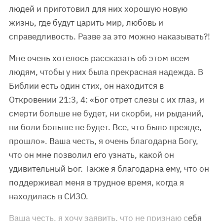
людей и приготовил для них хорошую новую
жизнь, где будут царить мир, любовь и
справедливость. Разве за это можно наказывать?!
Мне очень хотелось рассказать об этом всем
людям, чтобы у них была прекрасная надежда. В
Библии есть один стих, он находится в
Откровении 21:3, 4: «Бог отрет слезы с их глаз, и
смерти больше не будет, ни скорби, ни рыданий,
ни боли больше не будет. Все, что было прежде,
прошло». Ваша честь, я очень благодарна Богу,
что он мне позволил его узнать, какой он
удивительный Бог. Также я благодарна ему, что он
поддерживал меня в трудное время, когда я
находилась в СИЗО.
Ваша честь, я хочу заявить, что не признаю себя