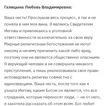
Галицына Любовь Владимировна:
Ваша честь! Прослушав весь процесс, я так и не
поняла в чем моя вина. Я являюсь Свидетелем
Иеговы и привлекаюсь к уголовной
ответственности исключительно за свою веру.
Мирные религиозные богослужения не могут
никому и ничему причинить какой-либо вред,
поэтому они не являются общественно опасными.
Я верующий человек и не совершала никакого
преступления, а лишь реализовывала свое право
исповедовать религию совместно с
единоверцами. Ваша честь, после того как я
узнала Иегову, каким Богом он является, что все
страдания, которые переносят люди, — не от него,
я захотела рассказать об этом всем. Бог любит