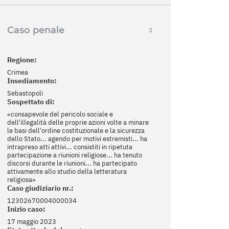
Caso penale
Regione:
Crimea
Insediamento:
Sebastopoli
Sospettato di:
«consapevole del pericolo sociale e
dell'illegalità delle proprie azioni volte a minare
le basi dell'ordine costituzionale e la sicurezza
dello Stato... agendo per motivi estremisti... ha
intrapreso atti attivi... consistiti in ripetuta
partecipazione a riunioni religiose... ha tenuto
discorsi durante le riunioni... ha partecipato
attivamente allo studio della letteratura
religiosa»
Caso giudiziario nr.:
12302670004000034
Inizio caso:
17 maggio 2023