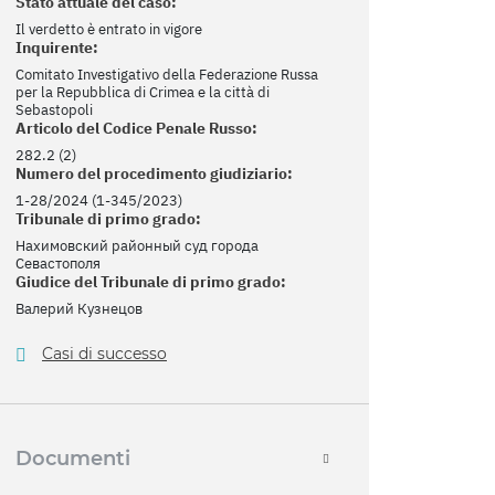
Stato attuale del caso:
Il verdetto è entrato in vigore
Inquirente:
Comitato Investigativo della Federazione Russa
per la Repubblica di Crimea e la città di
Sebastopoli
Articolo del Codice Penale Russo:
282.2 (2)
Numero del procedimento giudiziario:
1-28/2024 (1-345/2023)
Tribunale di primo grado:
Нахимовский районный суд города
Севастополя
Giudice del Tribunale di primo grado:
Валерий Кузнецов
Casi di successo
Documenti