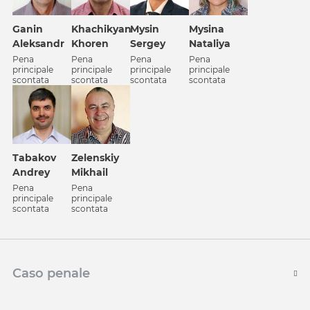
Ganin
Khachikyan
Mysin
Mysina
Aleksandr
Khoren
Sergey
Nataliya
Pena
Pena
Pena
Pena
principale
principale
principale
principale
scontata
scontata
scontata
scontata
Tabakov
Zelenskiy
Andrey
Mikhail
Pena
Pena
principale
principale
scontata
scontata
Caso penale