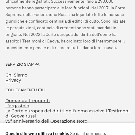
ufficialmente registrati. Successivamente, fino a 290.000
persone hanno partecipato alle loro funzioni. Nel 2017, la Corte
Suprema della Federazione Russa ha liquidato tutte le persone
giuridiche e confiscato centinaia di edifici di culto. Sono iniziate
le perquisizioni, centinaia di credenti sono stati mandati in
prigione. Nel 2022 la Corte europea dei diritti dell'uomo ha
assolto i Testimoni di Geova, ha ordinato loro di interrompere il
procedimento penale e di risarcire tutti i danni loro causati.
SERVIZIO STAMPA
Chi Siamo
Privacy
COLLEGAMENTI UTILI
Domande frequenti
L'ergastolo
La Corte europea dei diritti dell'uomo assolve i Testimoni
di Geova russi
75º anniversario dell'Operazione Nord
Questo sito web utilizza i cookie.
Se dai il permesso,