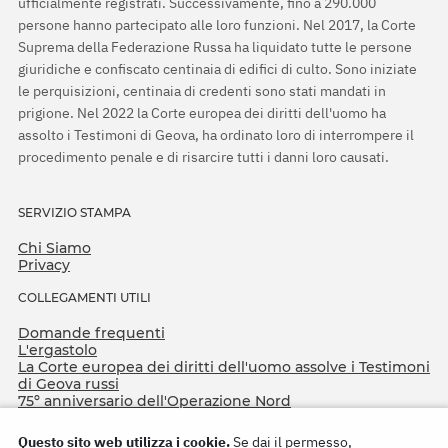
ufficialmente registrati. Successivamente, fino a 290.000
persone hanno partecipato alle loro funzioni. Nel 2017, la Corte
Suprema della Federazione Russa ha liquidato tutte le persone
giuridiche e confiscato centinaia di edifici di culto. Sono iniziate
le perquisizioni, centinaia di credenti sono stati mandati in
prigione. Nel 2022 la Corte europea dei diritti dell'uomo ha
assolto i Testimoni di Geova, ha ordinato loro di interrompere il
procedimento penale e di risarcire tutti i danni loro causati.
SERVIZIO STAMPA
Chi Siamo
Privacy
COLLEGAMENTI UTILI
Domande frequenti
L'ergastolo
La Corte europea dei diritti dell'uomo assolve i Testimoni
di Geova russi
75º anniversario dell'Operazione Nord
Questo sito web utilizza i cookie.
Se dai il permesso,