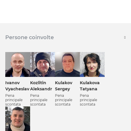
Persone coinvolte
Ivanov
Kozlitin
Kulakov
Kulakova
Vyacheslav
Aleksandr
Sergey
Tatyana
Pena
Pena
Pena
Pena
principale
principale
principale
principale
scontata
scontata
scontata
scontata