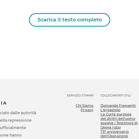
Scarica il testo completo
SERVIZIO STAMPA
COLLEGAMENTI UTILI
SIA
Chi Siamo
Domande frequenti
Privacy
L'ergastolo
ciato dalle autorità
La Corte europea
dei diritti dell'uomo
della repressione
assolve i Testimoni di
 ufficialmente
Geova russi
75º anniversario
rsone hanno
dell'Operazione