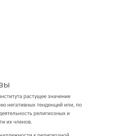
вы
института растущее значение
ию негативных тенденций или, по
 деятельность религиозных и
и их членов.
инадлежности к религиозной