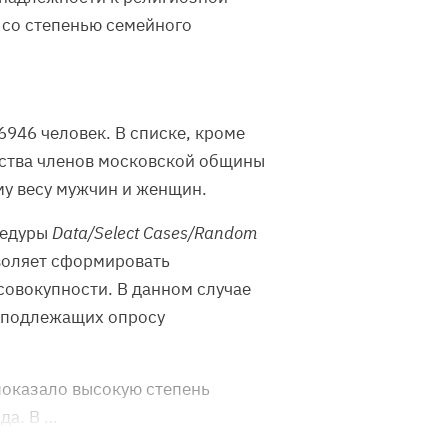
 со степенью семейного
946 человек. В списке, кроме
нства членов московской общины
му весу мужчин и женщин.
цедуры
Data/Select Cases/Random
зволяет сформировать
совокупности. В данном случае
о подлежащих опросу
показало высокую степень
да. В …