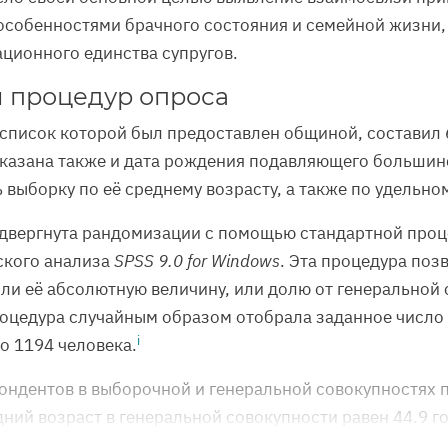
особенностями брачного состояния и семейной жизни,
ционного единства супругов.
и процедур опроса
список которой был предоставлен общиной, составил 6
 указана также и дата рождения подавляющего больши
 выборку по её среднему возрасту, а также по удельно
одвергнута рандомизации с помощью стандартной про
ского анализа
SPSS 9.0 for Windows
. Эта процедура по
или её абсолютную величину, или долю от генеральной 
процедура случайным образом отобрала заданное числ
i
о 1194 человека.
ондентов в выборочной и генеральной совокупностях 
ний возраст в генеральной совокупности равен 44.9 го