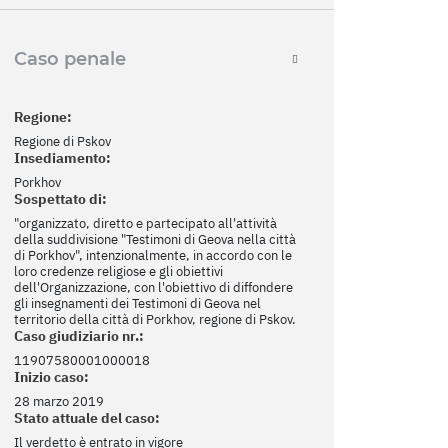
Caso penale
Regione:
Regione di Pskov
Insediamento:
Porkhov
Sospettato di:
"organizzato, diretto e partecipato all'attività
della suddivisione "Testimoni di Geova nella città
di Porkhov", intenzionalmente, in accordo con le
loro credenze religiose e gli obiettivi
dell'Organizzazione, con l'obiettivo di diffondere
gli insegnamenti dei Testimoni di Geova nel
territorio della città di Porkhov, regione di Pskov.
Caso giudiziario nr.:
11907580001000018
Inizio caso:
28 marzo 2019
Stato attuale del caso:
Il verdetto è entrato in vigore