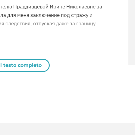
ателю Правдивцевой Ирине Николаевне за
рала для меня заключение под стражу и
я следствия, отпуская даже за границу.
il testo completo