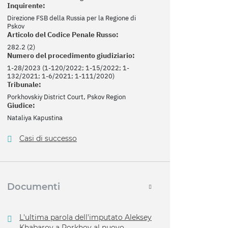
Inquirente:
Direzione FSB della Russia per la Regione di
Pskov
Articolo del Codice Penale Russo:
282.2 (2)
Numero del procedimento giudiziario:
1-28/2023 (1-120/2022; 1-15/2022; 1-
132/2021; 1-6/2021; 1-111/2020)
Tribunale:
Porkhovskiy District Court, Pskov Region
Giudice:
Nataliya Kapustina
Casi di successo
Documenti
L'ultima parola dell'imputato Aleksey
Khabarov a Porkhov al nuovo