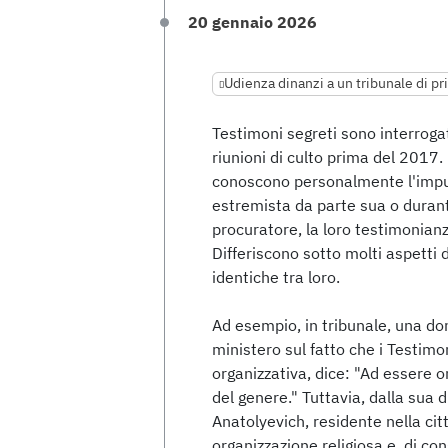
20 gennaio 2026
Udienza dinanzi a un tribunale di p
Testimoni segreti sono interrog
riunioni di culto prima del 2017.
conoscono personalmente l'imput
estremista da parte sua o durante
procuratore, la loro testimonianza
Differiscono sotto molti aspetti 
identiche tra loro.
Ad esempio, in tribunale, una d
ministero sul fatto che i Testim
organizzativa, dice: "Ad essere on
del genere." Tuttavia, dalla sua d
Anatolyevich, residente nella cit
organizzazione religiosa e, di c