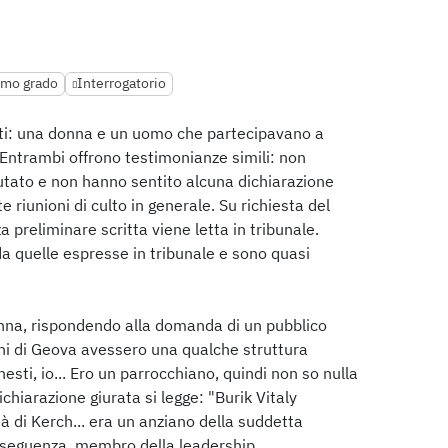
rimo grado
Interrogatorio
ati: una donna e un uomo che partecipavano a
 Entrambi offrono testimonianze simili: non
ato e non hanno sentito alcuna dichiarazione
 riunioni di culto in generale. Su richiesta del
 preliminare scritta viene letta in tribunale.
da quelle espresse in tribunale e sono quasi
onna, rispondendo alla domanda di un pubblico
oni di Geova avessero una qualche struttura
esti, io... Ero un parrocchiano, quindi non so nulla
ichiarazione giurata si legge: "Burik Vitaly
tà di Kerch... era un anziano della suddetta
onseguenza, membro della leadership