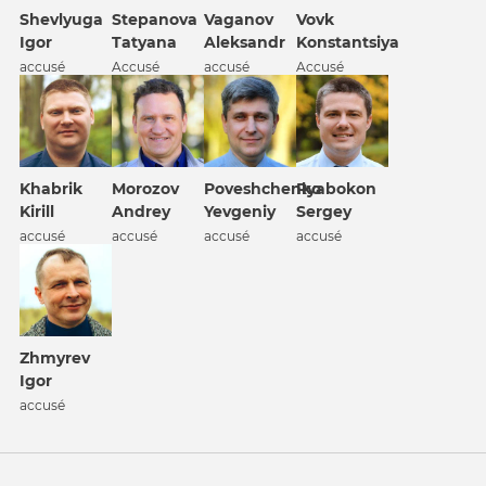
Shevlyuga
Stepanova
Vaganov
Vovk
Igor
Tatyana
Aleksandr
Konstantsiya
accusé
Accusé
accusé
Accusé
Khabrik
Morozov
Poveshchenko
Ryabokon
Kirill
Andrey
Yevgeniy
Sergey
accusé
accusé
accusé
accusé
Zhmyrev
Igor
accusé