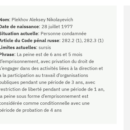
Nom
:
Plekhov Aleksey Nikolayevich
Date de naissance
:
28 juillet 1977
Situation actuelle
:
Personne condamnée
Article du Code pénal russe
:
282.2 (1), 282.3 (1)
Limites actuelles
:
sursis
Phrase
:
La peine est de 6 ans et 5 mois
d’emprisonnement, avec privation du droit de
s’engager dans des activités liées à la direction et
à la participation au travail d’organisations
publiques pendant une période de 3 ans, avec
restriction de liberté pendant une période de 1 an,
la peine sous forme d’emprisonnement est
considérée comme conditionnelle avec une
période de probation de 4 ans