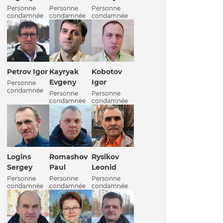
Personne
Personne
Personne
condamnée
condamnée
condamnée
Petrov Igor
Kobotov
Kayryak
Igor
Evgeny
Personne
condamnée
Personne
Personne
condamnée
condamnée
Logins
Romashov
Rysikov
Sergey
Paul
Leonid
Personne
Personne
Personne
condamnée
condamnée
condamnée