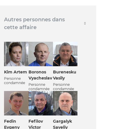
Autres personnes dans
cette affaire
Kim Artem
Boronos
Burenesku
Vyacheslav
Vasily
Personne
condamnée
Personne
Personne
condamnée
condamnée
Fedin
Fefilov
Gargalyk
Evgeny
Victor
Saveliy