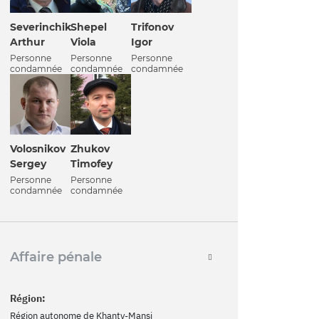
Severinchik
Shepel
Trifonov
Arthur
Viola
Igor
Personne
Personne
Personne
condamnée
condamnée
condamnée
Volosnikov
Zhukov
Sergey
Timofey
Personne
Personne
condamnée
condamnée
Affaire pénale
Région:
Région autonome de Khanty-Mansi